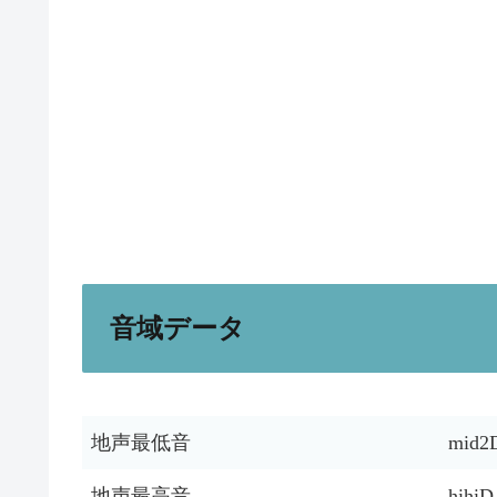
音域データ
地声最低音
mid2
地声最高音
hihiD