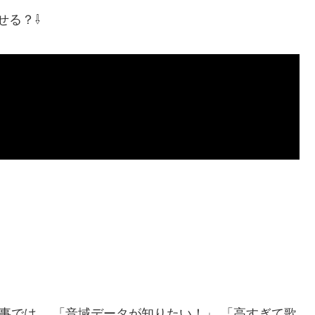
せる？⇩
事では、 「音域データが知りたい！」 「高すぎて歌