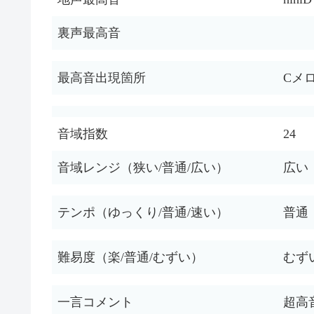
裏声最高音
最高音出現箇所
Cメ
音域指数
24
音域レンジ（狭い/普通/広い）
広い
テンポ（ゆっくり/普通/速い）
普通
難易度（楽/普通/むずい）
むず
一言コメント
超高