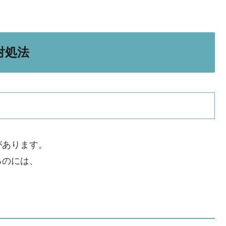
対処法
があります。
るのには、
。