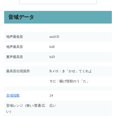
音域データ
地声最低音
mid1D
地声最高音
hiB
裏声最高音
hiD
最高音出現箇所
Bメロ：き「かせ」てくれよ
サビ：騒げ怪獣のう「た」
音域指数
24
音域レンジ（狭い/普通/広
広い
い）