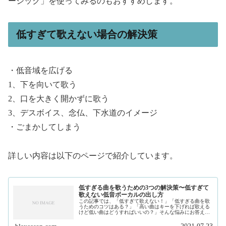
ーシック」を使ってみるのもおすすめします。
低すぎて歌えない場合の解決策
・低音域を広げる
1、下を向いて歌う
2、口を大きく開かずに歌う
3、デスボイス、念仏、下水道のイメージ
・ごまかしてしまう
詳しい内容は以下のページで紹介しています。
低すぎる曲を歌うための3つの解決策〜低すぎて
歌えない低音ボーカルの出し方
この記事では、「低すぎて歌えない！」「低すぎる曲を歌
うためのコツはある？」「高い曲はキーを下げれば歌える
けど低い曲はどうすればいいの？」そんな悩みにお答えし
ます。私は、現在フリーランスで作曲家、プロデュースを
しています。そして、このサイトで...