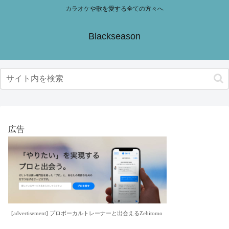
カラオケや歌を愛する全ての方々へ
Blackseason
広告
[advertisement] プロボーカルトレーナーと出会えるZehitomo