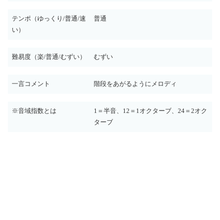
テンポ（ゆっくり/普通/速
普通
い）
難易度（楽/普通/むずい）
むずい
一言コメント
階段をあがるようにメロディ
※音域指数とは
1＝半音、12＝1オクターブ、24＝2オク
ターブ