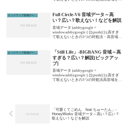
げる高音域を広げるためには沢山のトレ
ーニングがあります。ボイトレやスクー
ルに通うこと...
Full Circle-V6 音域データ～高
ピックアップ音域データ解説
い？広い？歌えない！などを解説
音域データ (adsbygoogle =
window.adsbygoogle || []).push({});高すぎ
て歌えないときの3つの対処法・高音域を
広げる即効性のある方法を紹介します。
1、下を向いて歌う2、頭から声を出すイ
メージ3、...
「Still Life」-BIGBANG 音域～高
ピックアップ音域データ解説
すぎる？広い？解説[ピックアッ
プ]
音域データ (adsbygoogle =
window.adsbygoogle || []).push({});高すぎ
て歌えないときの3つの対処法高音域を広
げる高音域を広げるためには沢山のトレ
ーニングがあります。ボイトレやスクー
ルに通うこと...
「可愛くてごめん feat.ちゅーたん」-
HoneyWorks 音域データ～高い？広い？
歌えない！などを解説