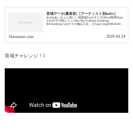
音域データ(最高音)［アーティスト別index］
あAdoあいみょん新しい地図嵐EveA.B.C-ZOfficial髭男dism
かKAT-TUN関ジャニ∞Kis-My-Ft2Kinki KidsKing
&PrinceKing Gnuゲスの極み乙女。さSaucy dogSHISHAMO
ジャ...
2020.04.24
blaxeason.com
音域チャレンジ！⇩