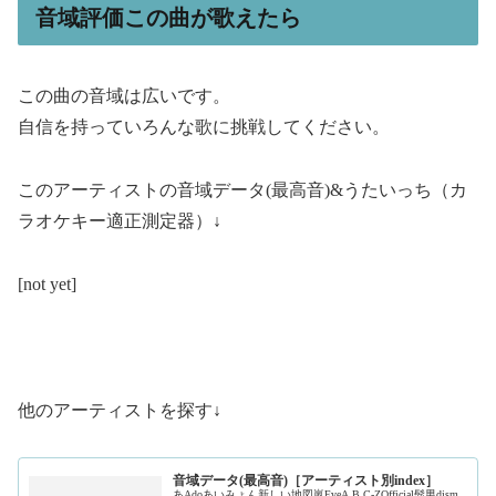
音域評価この曲が歌えたら
この曲の音域は広いです。
自信を持っていろんな歌に挑戦してください。
このアーティストの音域データ(最高音)&うたいっち（カ
ラオケキー適正測定器）↓
[not yet]
他のアーティストを探す↓
音域データ(最高音)［アーティスト別index］
あAdoあいみょん新しい地図嵐EveA.B.C-ZOfficial髭男dism