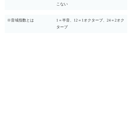
こない
※音域指数とは
1＝半音、12＝1オクターブ、24＝2オク
ターブ