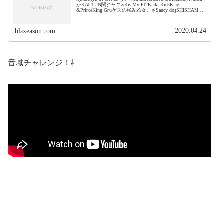
かKAT-TUN関ジャニ∞Kis-My-Ft2Kinki KidsKing
&PrinceKing Gnuゲスの極み乙女。さSaucy dogSHISHAMO
ジャ...
2020.04.24
blaxeason.com
音域チャレンジ！⇩