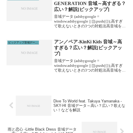
GENERATION 音域～高すぎる？
広い？解説[ピックアップ]
音域データ (adsbygoogle =
window.adsbygoogle || []).push({});高すぎ
て歌えないときの3つの対処法高音域を広
げる高音域を広げるためには沢山のトレ
ーニングがあります。ボイトレやスクー
ルに通うこと...
アン／ペア-KinKi Kids 音域～高
ピックアップ音域データ解説
すぎる？広い？解説[ピックアッ
プ]
音域データ (adsbygoogle =
window.adsbygoogle || []).push({});高すぎ
て歌えないときの3つの対処法高音域を広
げる高音域を広げるためには沢山のトレ
ーニングがあります。ボイトレやスクー
ルに通うこと...
Dive To World feat. Takuya Yamanaka -
SKY-HI 音域データ～高い？広い？歌えな
い！などを解説
雨と恋心 -Little Black Dress 音域データ