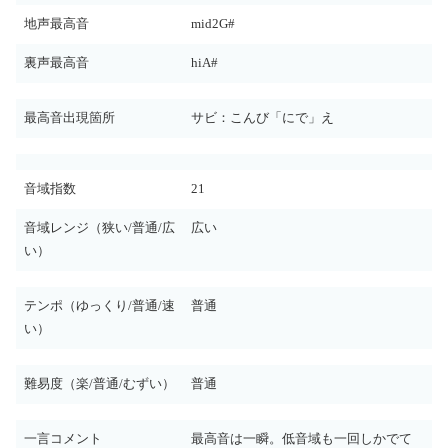
地声最高音
mid2G#
裏声最高音
hiA#
最高音出現箇所
サビ：こんび「にで」え
音域指数
21
音域レンジ（狭い/普通/広
広い
い）
テンポ（ゆっくり/普通/速
普通
い）
難易度（楽/普通/むずい）
普通
一言コメント
最高音は一瞬。低音域も一回しかでて