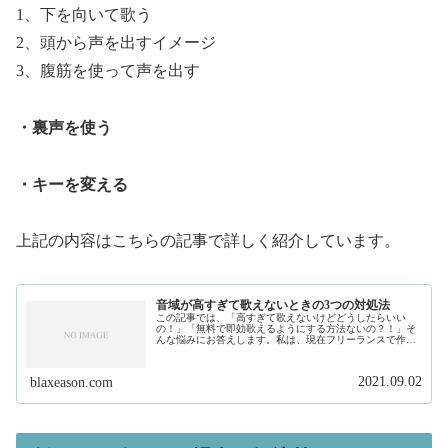
1、下を向いて歌う
2、頭から声を出すイメージ
3、腹筋を使って声を出す
・裏声を使う
・キーを変える
上記の内容はこちらの記事で詳しく紹介しています。
音域が高すぎて歌えないときの3つの対処法
この記事では、「高すぎて歌えないけどどうしたらいい
の！」「無料で即効歌えるようにする方法ないの？！」そ
んな悩みにお答えします。私は、現在フリーランスで作曲
家、プロデュースをしています。10年ほどの期間、ボーカ
リストにあった曲を作ったり、レコ...
2021.09.02
blaxeason.com