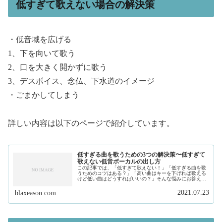
低すぎて歌えない場合の解決策
・低音域を広げる
1、下を向いて歌う
2、口を大きく開かずに歌う
3、デスボイス、念仏、下水道のイメージ
・ごまかしてしまう
詳しい内容は以下のページで紹介しています。
低すぎる曲を歌うための3つの解決策〜低すぎて
歌えない低音ボーカルの出し方
この記事では、「低すぎて歌えない！」「低すぎる曲を歌
うためのコツはある？」「高い曲はキーを下げれば歌える
けど低い曲はどうすればいいの？」そんな悩みにお答えし
ます。私は、現在フリーランスで作曲家、プロデュースを
しています。そして、このサイトで...
2021.07.23
blaxeason.com