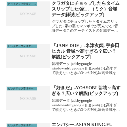
ルに通うこと...
クワガタにチョップしたらタイム
ピックアップ音域データ解説
スリップした/家… （ミク）音域
データ解説[ピックアップ]
クワガタにチョップしたらタイムスリッ
プした /家の裏でマンボウが死んでるP音
域データこのアーティストの音域データ
(最高音)&カラオケキー適正測定器↓【カ
ラオケランキング】ボカロTOP20＆うた
いっち↓
「JANE DOE」-米津玄師, 宇多田
ピックアップ音域データ解説
ヒカル 音域〜高すぎる？広い？
解説[ピックアップ]
音域データ (adsbygoogle =
window.adsbygoogle || []).push({});高すぎ
て歌えないときの3つの対処法高音域を広
げる高音域を広げるためには沢山のトレ
ーニングがあります。ボイトレやスクー
ルに通うこと...
「好きだ」-YOASOBI 音域～高す
ピックアップ音域データ解説
ぎる？広い？解説[ピックアップ]
音域データ (adsbygoogle =
window.adsbygoogle || []).push({});高すぎ
て歌えないときの3つの対処法高音域を広
げる高音域を広げるためには沢山のトレ
ーニングがあります。ボイトレやスクー
ルに通うこと...
エンパシー-ASIAN KUNG-FU
ピックアップ音域データ解説