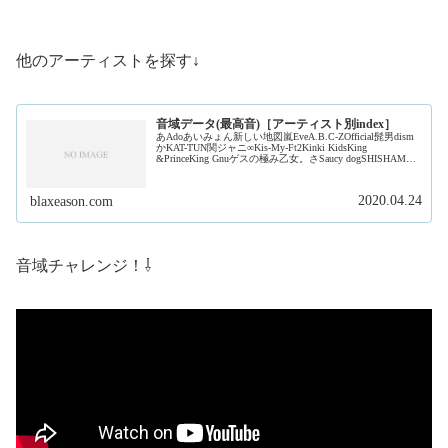
他のアーティストを探す↓
音域データ(最高音)［アーティスト別index］
あAdoあいみょん新しい地図嵐EveA.B.C-ZOfficial髭男dism
かKAT-TUN関ジャニ∞Kis-My-Ft2Kinki KidsKing
&PrinceKing Gnuゲスの極み乙女。さSaucy dogSHISHAMO
ジャ...
2020.04.24
blaxeason.com
音域チャレンジ！⇩