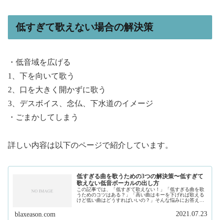
低すぎて歌えない場合の解決策
・低音域を広げる
1、下を向いて歌う
2、口を大きく開かずに歌う
3、デスボイス、念仏、下水道のイメージ
・ごまかしてしまう
詳しい内容は以下のページで紹介しています。
低すぎる曲を歌うための3つの解決策〜低すぎて
歌えない低音ボーカルの出し方
この記事では、「低すぎて歌えない！」「低すぎる曲を歌
うためのコツはある？」「高い曲はキーを下げれば歌える
けど低い曲はどうすればいいの？」そんな悩みにお答えし
ます。私は、現在フリーランスで作曲家、プロデュースを
しています。そして、このサイトで...
2021.07.23
blaxeason.com