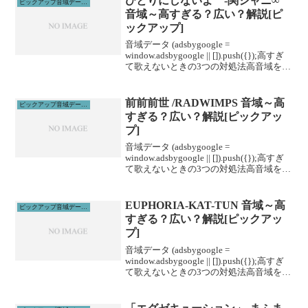
ひとりにしないよ -関ジャニ∞
ピックアップ音域データ解説
音域～高すぎる？広い？解説[ピ
ックアップ]
音域データ (adsbygoogle =
window.adsbygoogle || []).push({});高すぎ
て歌えないときの3つの対処法高音域を広
げる高音域を広げるためには沢山のトレ
ーニングがあります。ボイトレやスクー
ルに通うこと...
前前前世 /RADWIMPS 音域～高
ピックアップ音域データ解説
すぎる？広い？解説[ピックアッ
プ]
音域データ (adsbygoogle =
window.adsbygoogle || []).push({});高すぎ
て歌えないときの3つの対処法高音域を広
げる高音域を広げるためには沢山のトレ
ーニングがあります。ボイトレやスクー
ルに通うこと...
EUPHORIA-KAT-TUN 音域～高
ピックアップ音域データ解説
すぎる？広い？解説[ピックアッ
プ]
音域データ (adsbygoogle =
window.adsbygoogle || []).push({});高すぎ
て歌えないときの3つの対処法高音域を広
げる高音域を広げるためには沢山のトレ
ーニングがあります。ボイトレやスクー
ルに通うこと...