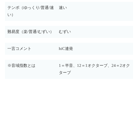
テンポ（ゆっくり/普通/速
速い
い）
難易度（楽/普通/むずい）
むずい
一言コメント
hiC連発
※音域指数とは
1＝半音、12＝1オクターブ、24＝2オク
ターブ