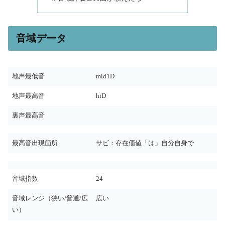
音域データ
地声最低音
mid1D
地声最高音
hiD
裏声最高音
最高音出現箇所
サビ：存在価値「は」自分自身で
音域指数
24
音域レンジ（狭い/普通/広
広い
い）