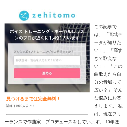
この記事で
は、 「音域デ
ータが知りた
い！」 「高す
ぎて歌えな
い！」 「この
曲歌えたら自
分の音域って
広い？」 そん
な悩みにお答
見つけるまでは完全無料！
えします。 私
講師は1000人以上！
は、現在フリ
ーランスで作曲家、プロデュースをしています。 10年ほ