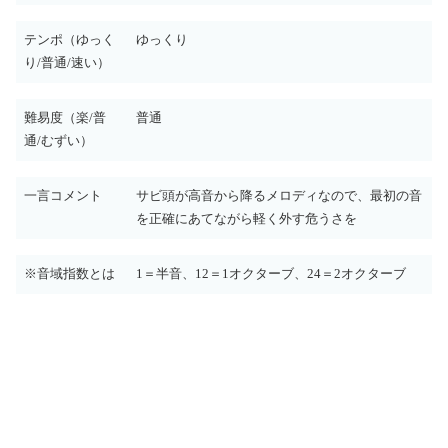
テンポ（ゆっく
ゆっくり
り/普通/速い）
難易度（楽/普
普通
通/むずい）
一言コメント
サビ頭が高音から降るメロディなので、最初の音
を正確にあてながら軽く外す危うさを
※音域指数とは
1＝半音、12＝1オクターブ、24＝2オクターブ