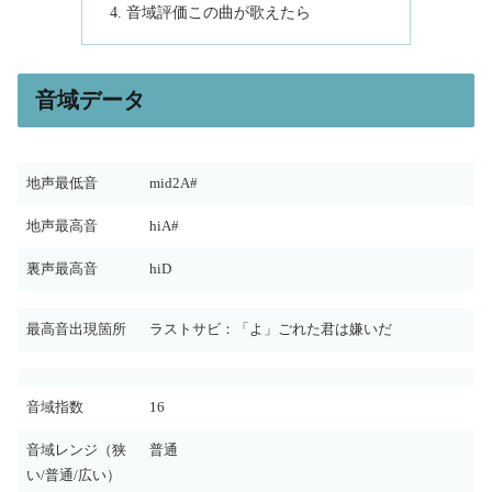
音域評価この曲が歌えたら
音域データ
地声最低音
mid2A#
地声最高音
hiA#
裏声最高音
hiD
最高音出現箇所
ラストサビ：「よ」ごれた君は嫌いだ
音域指数
16
音域レンジ（狭
普通
い/普通/広い）