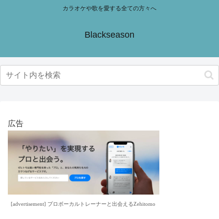
カラオケや歌を愛する全ての方々へ
Blackseason
広告
[advertisement] プロボーカルトレーナーと出会えるZehitomo