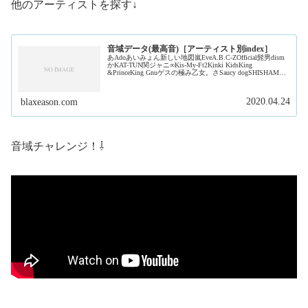
他のアーティストを探す↓
音域データ(最高音)［アーティスト別index］
あAdoあいみょん新しい地図嵐EveA.B.C-ZOfficial髭男dism
かKAT-TUN関ジャニ∞Kis-My-Ft2Kinki KidsKing
&PrinceKing Gnuゲスの極み乙女。さSaucy dogSHISHAMO
ジャ...
2020.04.24
blaxeason.com
音域チャレンジ！⇩