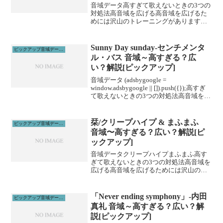
音域データ高すぎて歌えないときの3つの
対処法高音域を広げる高音域を広げるた
めには沢山のトレーニングがあります。
その中でも、即効性のあるものを紹介し
ます。1、下を向いて歌う実は高音は上を
向くよりも下を向いて歌った方が出やす
Sunny Day sunday-センチメンタ
ピックアップ音域データ解説
いです。マイクと首の...
ル・バス 音域～高すぎる？広
い？解説[ピックアップ]
音域データ (adsbygoogle =
window.adsbygoogle || []).push({});高すぎ
て歌えないときの3つの対処法高音域を広
げる高音域を広げるためには沢山のトレ
ーニングがあります。ボイトレやスクー
ルに通うこと...
栞/クリープハイプ & まふまふ
ピックアップ音域データ解説
音域〜高すぎる？広い？解説[ピ
ックアップ]
音域データクリープハイプまふまふ高す
ぎて歌えないときの3つの対処法高音域を
広げる高音域を広げるためには沢山のト
レーニングがあります。その中でも、即
効性のあるものを紹介します。1、下を向
いて歌う実は高音は上を向くよりも下を
「Never ending symphony」-内田
ピックアップ音域データ解説
向いて歌った方が出や...
真礼 音域～高すぎる？広い？解
説[ピックアップ]