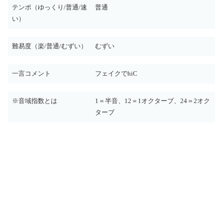
テンポ（ゆっくり/普通/速
普通
い）
難易度（楽/普通/むずい）
むずい
一言コメント
フェイクでhiC
※音域指数とは
1＝半音、12＝1オクターブ、24＝2オク
ターブ