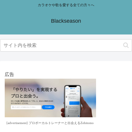
カラオケや歌を愛する全ての方々へ
Blackseason
広告
[advertisement] プロボーカルトレーナーと出会えるZehitomo