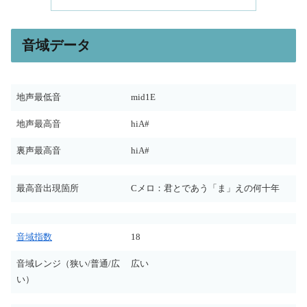
音域データ
地声最低音
mid1E
地声最高音
hiA#
裏声最高音
hiA#
最高音出現箇所
Cメロ：君とであう「ま」えの何十年
音域指数
18
音域レンジ（狭い/普通/広
広い
い）