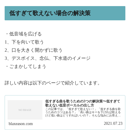
低すぎて歌えない場合の解決策
・低音域を広げる
1、下を向いて歌う
2、口を大きく開かずに歌う
3、デスボイス、念仏、下水道のイメージ
・ごまかしてしまう
詳しい内容は以下のページで紹介しています。
低すぎる曲を歌うための3つの解決策〜低すぎて
歌えない低音ボーカルの出し方
この記事では、「低すぎて歌えない！」「低すぎる曲を歌
うためのコツはある？」「高い曲はキーを下げれば歌える
けど低い曲はどうすればいいの？」そんな悩みにお答えし
ます。私は、現在フリーランスで作曲家、プロデュースを
しています。そして、このサイトで...
2021.07.23
blaxeason.com