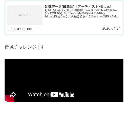
音域データ(最高音)［アーティスト別index］
あAdoあいみょん新しい地図嵐EveA.B.C-ZOfficial髭男dism
かKAT-TUN関ジャニ∞Kis-My-Ft2Kinki KidsKing
&PrinceKing Gnuゲスの極み乙女。さSaucy dogSHISHAMO
ジャ...
2020.04.24
blaxeason.com
音域チャレンジ！⇩