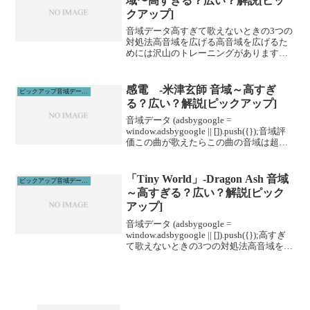
域〜高すぎる？広い？解説[ピッ
クアップ]
音域データ高すぎて歌えないときの3つの
対処法高音域を広げる高音域を広げるた
めには沢山のトレーニングがあります。
その中でも、即効性のあるものを紹介し
ます。1、下を向いて歌う実は高音は上を
向くよりも下を向いて歌った方が出やす
感電 -米津玄師 音域～高すぎ
ピックアップ音域データ解説
いです。マイクと首の...
る？広い？解説[ピックアップ]
音域データ (adsbygoogle =
window.adsbygoogle || []).push({});音域評
価この曲が歌えたらこの曲の音域は超広
いです。いろんな歌に挑戦してくださ
い。このアーティストの音域データ(最高
音)&うたいっ...
「Tiny World」-Dragon Ash 音域
ピックアップ音域データ解説
～高すぎる？広い？解説[ピック
アップ]
音域データ (adsbygoogle =
window.adsbygoogle || []).push({});高すぎ
て歌えないときの3つの対処法高音域を広
げる高音域を広げるためには沢山のトレ
ーニングがあります。ボイトレやスクー
ルに通うこと...