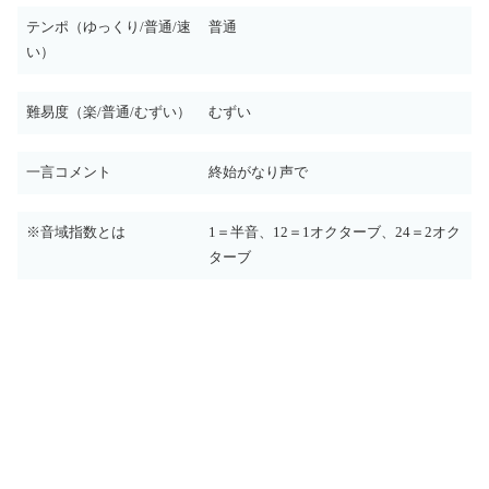
テンポ（ゆっくり/普通/速
普通
い）
難易度（楽/普通/むずい）
むずい
一言コメント
終始がなり声で
※音域指数とは
1＝半音、12＝1オクターブ、24＝2オク
ターブ