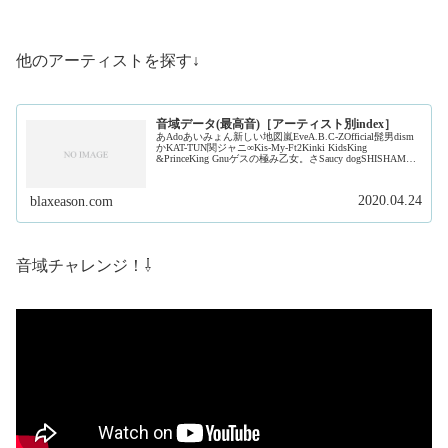
他のアーティストを探す↓
音域データ(最高音)［アーティスト別index］
あAdoあいみょん新しい地図嵐EveA.B.C-ZOfficial髭男dism
かKAT-TUN関ジャニ∞Kis-My-Ft2Kinki KidsKing
&PrinceKing Gnuゲスの極み乙女。さSaucy dogSHISHAMO
ジャ...
2020.04.24
blaxeason.com
音域チャレンジ！⇩