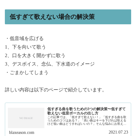
低すぎて歌えない場合の解決策
・低音域を広げる
1、下を向いて歌う
2、口を大きく開かずに歌う
3、デスボイス、念仏、下水道のイメージ
・ごまかしてしまう
詳しい内容は以下のページで紹介しています。
低すぎる曲を歌うための3つの解決策〜低すぎて
歌えない低音ボーカルの出し方
この記事では、「低すぎて歌えない！」「低すぎる曲を歌
うためのコツはある？」「高い曲はキーを下げれば歌える
けど低い曲はどうすればいいの？」そんな悩みにお答えし
ます。私は、現在フリーランスで作曲家、プロデュースを
しています。そして、このサイトで...
2021.07.23
blaxeason.com