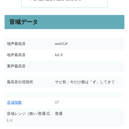
音域データ
地声最低音
mid1G#
地声最高音
hiC#
裏声最高音
最高音出現箇所
サビ前：今だけ箍は「ず」してきて
音域指数
17
音域レンジ（狭い/普通/広
普通
い）