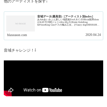
他のアーティストを探す↓
音域データ(最高音)［アーティスト別index］
あAdoあいみょん新しい地図嵐EveA.B.C-ZOfficial髭男dism
かKAT-TUN関ジャニ∞Kis-My-Ft2Kinki KidsKing
&PrinceKing Gnuゲスの極み乙女。さSaucy dogSHISHAMO
ジャ...
2020.04.24
blaxeason.com
音域チャレンジ！⇩