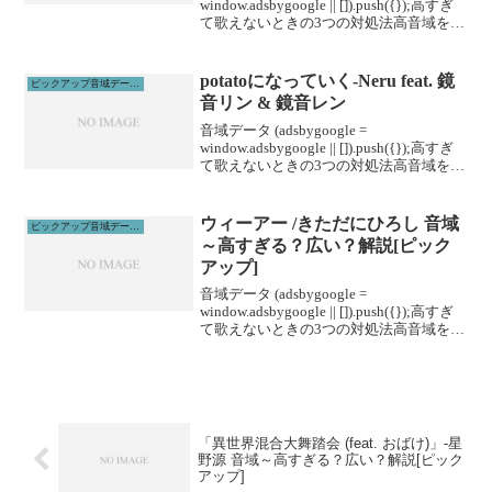
window.adsbygoogle || []).push({});高すぎ
て歌えないときの3つの対処法高音域を広
げる高音域を広げるためには沢山のトレ
ーニングがあります。ボイトレやスクー
ルに通うこと...
potatoになっていく-Neru feat. 鏡
ピックアップ音域データ解説
音リン & 鏡音レン
音域データ (adsbygoogle =
window.adsbygoogle || []).push({});高すぎ
て歌えないときの3つの対処法高音域を広
げる高音域を広げるためには沢山のトレ
ーニングがあります。ボイトレやスクー
ルに通うこと...
ウィーアー /きただにひろし 音域
ピックアップ音域データ解説
～高すぎる？広い？解説[ピック
アップ]
音域データ (adsbygoogle =
window.adsbygoogle || []).push({});高すぎ
て歌えないときの3つの対処法高音域を広
げる高音域を広げるためには沢山のトレ
ーニングがあります。ボイトレやスクー
ルに通うこと...
「異世界混合大舞踏会 (feat. おばけ)」-星
野源 音域～高すぎる？広い？解説[ピック
アップ]