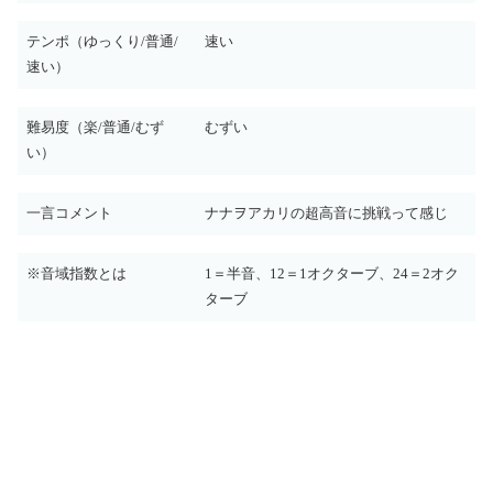
テンポ（ゆっくり/普通/
速い
速い）
難易度（楽/普通/むず
むずい
い）
一言コメント
ナナヲアカリの超高音に挑戦って感じ
※音域指数とは
1＝半音、12＝1オクターブ、24＝2オク
ターブ