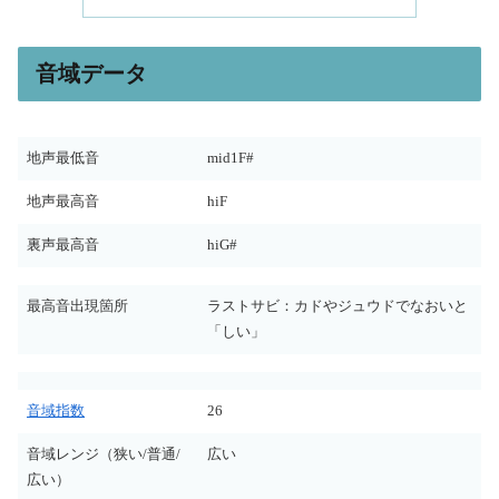
音域データ
地声最低音
mid1F#
地声最高音
hiF
裏声最高音
hiG#
最高音出現箇所
ラストサビ：カドやジュウドでなおいと
「しい」
音域指数
26
音域レンジ（狭い/普通/
広い
広い）