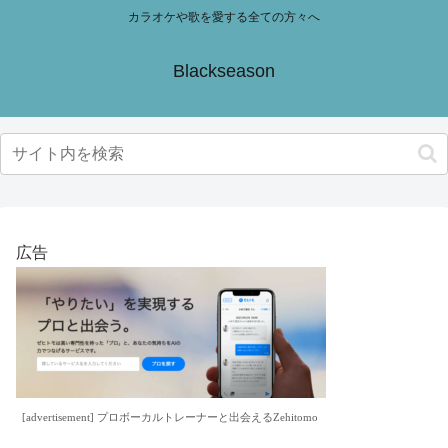
カラオケや歌を愛する全ての方々へ
Blackseason
広告
[advertisement] プロボーカルトレーナーと出会えるZehitomo