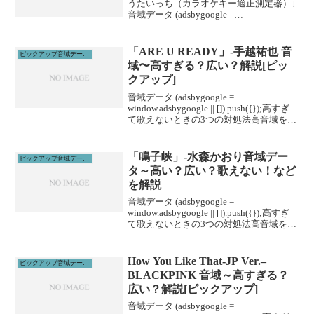
うたいっち（カラオケキー適正測定器）↓
音域データ (adsbygoogle =
window.adsbygoogle || []).push({});高すぎ
て歌えないときの3つの対処法高音域を広
げる高...
「ARE U READY」-手越祐也 音
ピックアップ音域データ解説
域〜高すぎる？広い？解説[ピッ
クアップ]
音域データ (adsbygoogle =
window.adsbygoogle || []).push({});高すぎ
て歌えないときの3つの対処法高音域を広
げる高音域を広げるためには沢山のトレ
ーニングがあります。ボイトレやスクー
ルに通うこと...
「鳴子峡」-水森かおり音域デー
ピックアップ音域データ解説
タ～高い？広い？歌えない！など
を解説
音域データ (adsbygoogle =
window.adsbygoogle || []).push({});高すぎ
て歌えないときの3つの対処法高音域を広
げる高音域を広げるためには沢山のトレ
ーニングがあります。ボイトレやスクー
ルに通うこと...
How You Like That-JP Ver.–
ピックアップ音域データ解説
BLACKPINK 音域～高すぎる？
広い？解説[ピックアップ]
音域データ (adsbygoogle =