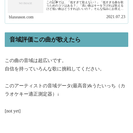
この記事では、「低すぎて歌えない！」「低すぎる曲を歌
うためのコツはある？」「高い曲はキーを下げれば歌える
けど低い曲はどうすればいいの？」そんな悩みにお答えし
ます。私は、現在フリーランスで作曲家、プロデュースを
しています。そして、このサイトで...
2021.07.23
blaxeason.com
音域評価この曲が歌えたら
この曲の音域は超広いです。
自信を持っていろんな歌に挑戦してください。
このアーティストの音域データ(最高音)&うたいっち（カ
ラオケキー適正測定器）↓
[not yet]