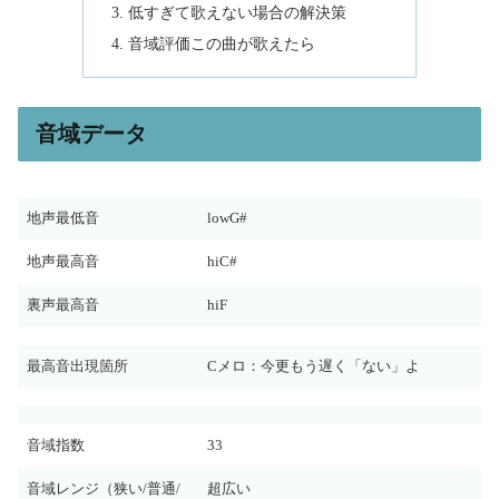
低すぎて歌えない場合の解決策
音域評価この曲が歌えたら
音域データ
地声最低音
lowG#
地声最高音
hiC#
裏声最高音
hiF
最高音出現箇所
Cメロ：今更もう遅く「ない」よ
音域指数
33
音域レンジ（狭い/普通/
超広い