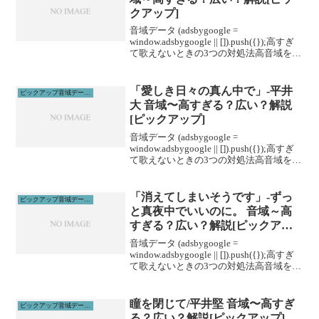
クアップ]
音域データ (adsbygoogle =
window.adsbygoogle || []).push({});高すぎ
て歌えないときの3つの対処法高音域を広
げる高音域を広げるためには沢山のトレ
ーニングがあります。ボイトレやスクー
ルに通うこと...
「愛しき日々の真ん中で」-平井
ピックアップ音域データ解説
大 音域〜高すぎる？広い？解説
[ピックアップ]
音域データ (adsbygoogle =
window.adsbygoogle || []).push({});高すぎ
て歌えないときの3つの対処法高音域を広
げる高音域を広げるためには沢山のトレ
ーニングがあります。ボイトレやスクー
ルに通うこと...
「消えてしまいそうです」-ずっ
ピックアップ音域データ解説
と真夜中でいいのに。 音域～高
すぎる？広い？解説[ピックアッ
プ]
音域データ (adsbygoogle =
window.adsbygoogle || []).push({});高すぎ
て歌えないときの3つの対処法高音域を広
げる高音域を広げるためには沢山のトレ
ーニングがあります。ボイトレやスクー
ルに通うこと...
瞳を閉じて/平井堅 音域〜高すぎ
ピックアップ音域データ解説
る？広い？解説[ピックアップ]