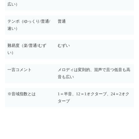
広い）
テンポ（ゆっくり/普通/
普通
速い）
難易度（楽/普通/むず
むずい
い）
一言コメント
メロディは変則的、混声で且つ低音も高
音も広い
※音域指数とは
1＝半音、12＝1オクターブ、24＝2オク
ターブ