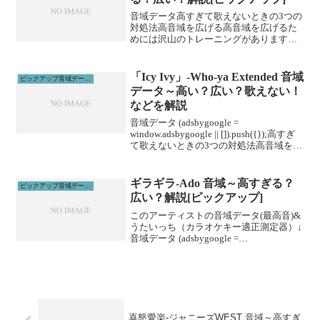
音域データ高すぎて歌えないときの3つの
対処法高音域を広げる高音域を広げるた
めには沢山のトレーニングがあります。
その中でも、即効性のあるものを紹介し
ます。1、下を向いて歌う実は高音は上を
向くよりも下を向いて歌った方が出やす
「Icy Ivy」-Who-ya Extended 音域
ピックアップ音域データ解説
いです。マイクと首の...
データ～高い？広い？歌えない！
などを解説
音域データ (adsbygoogle =
window.adsbygoogle || []).push({});高すぎ
て歌えないときの3つの対処法高音域を広
げる高音域を広げるためには沢山のトレ
ーニングがあります。ボイトレやスクー
ルに通うこと...
ギラギラ-Ado 音域～高すぎる？
ピックアップ音域データ解説
広い？解説[ピックアップ]
このアーティストの音域データ(最高音)&
うたいっち（カラオケキー適正測定器）↓
音域データ (adsbygoogle =
window.adsbygoogle || []).push({});高すぎ
て歌えないときの3つの対処法高音域を広
げる高...
喜怒愛楽-ジャニーズWEST 音域～高すぎ