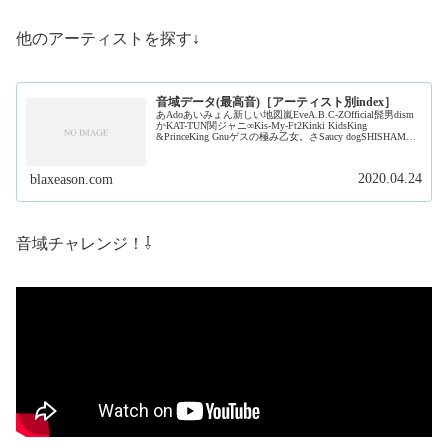
他のアーティストを探す↓
音域データ(最高音)［アーティスト別index］
あAdoあいみょん新しい地図嵐EveA.B.C-ZOfficial髭男dism
かKAT-TUN関ジャニ∞Kis-My-Ft2Kinki KidsKing
&PrinceKing Gnuゲスの極み乙女。さSaucy dogSHISHAMO
ジャ...
2020.04.24
blaxeason.com
音域チャレンジ！⇩