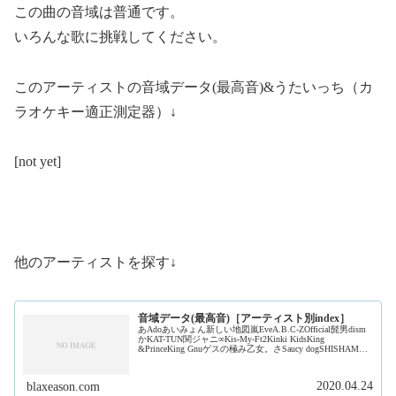
この曲の音域は普通です。
いろんな歌に挑戦してください。
このアーティストの音域データ(最高音)&うたいっち（カ
ラオケキー適正測定器）↓
[not yet]
他のアーティストを探す↓
音域データ(最高音)［アーティスト別index］
あAdoあいみょん新しい地図嵐EveA.B.C-ZOfficial髭男dism
かKAT-TUN関ジャニ∞Kis-My-Ft2Kinki KidsKing
&PrinceKing Gnuゲスの極み乙女。さSaucy dogSHISHAMO
ジャ...
2020.04.24
blaxeason.com