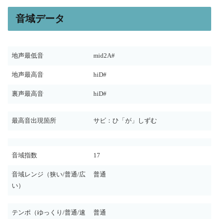
音域データ
地声最低音
mid2A#
地声最高音
hiD#
裏声最高音
hiD#
最高音出現箇所
サビ：ひ「が」しずむ
音域指数
17
音域レンジ（狭い/普通/広
普通
い）
テンポ（ゆっくり/普通/速
普通