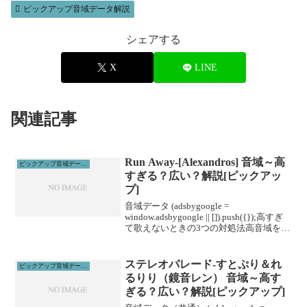
ピックアップ音域データ解説
シェアする
X
LINE
関連記事
Run Away-[Alexandros] 音域～高
ピックアップ音域データ解説
すぎる？広い？解説[ピックアッ
プ]
音域データ (adsbygoogle =
window.adsbygoogle || []).push({});高すぎ
て歌えないときの3つの対処法高音域を広
げる高音域を広げるためには沢山のトレ
ーニングがあります。ボイトレやスクー
ルに通うこと...
ステレオパレード-すとぷり＆れ
ピックアップ音域データ解説
るりり（鏡音レン） 音域～高す
ぎる？広い？解説[ピックアップ]