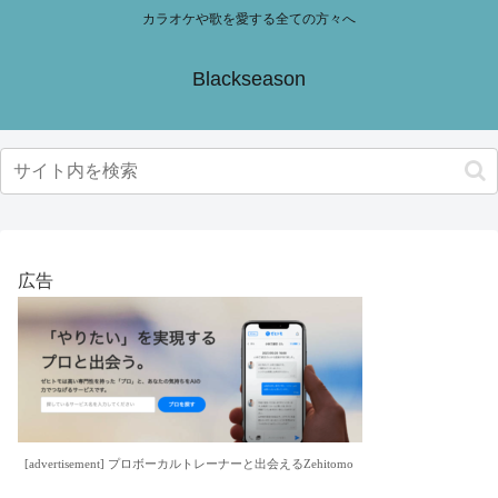
カラオケや歌を愛する全ての方々へ
Blackseason
広告
[advertisement] プロボーカルトレーナーと出会えるZehitomo