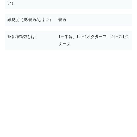
い）
難易度（楽/普通/むずい）
普通
※音域指数とは
1＝半音、12＝1オクターブ、24＝2オク
ターブ