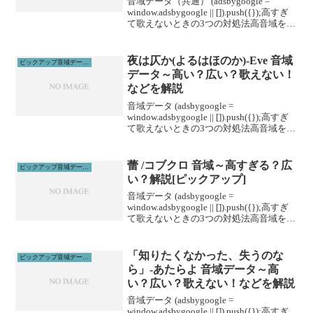
音域データ（共通） (adsbygoogle =
window.adsbygoogle || []).push({});高すぎ
て歌えないときの3つの対処法高音域を広
げる高音域を広げるためには沢山のトレ
ーニングがあります。ボイトレやスクー
ルに...
夜は仄か(よるはほのか)-Eve 音域
ピックアップ音域データ解説
データ～高い？広い？歌えない！
などを解説
音域データ (adsbygoogle =
window.adsbygoogle || []).push({});高すぎ
て歌えないときの3つの対処法高音域を広
げる高音域を広げるためには沢山のトレ
ーニングがあります。ボイトレやスクー
ルに通うこと...
蕾 /コブクロ 音域～高すぎる？広
ピックアップ音域データ解説
い？解説[ピックアップ]
音域データ (adsbygoogle =
window.adsbygoogle || []).push({});高すぎ
て歌えないときの3つの対処法高音域を広
げる高音域を広げるためには沢山のトレ
ーニングがあります。ボイトレやスクー
ルに通うこと...
「知りたくなかった、失うのな
ピックアップ音域データ解説
ら」-あたらよ 音域データ～高
い？広い？歌えない！などを解説
音域データ (adsbygoogle =
window.adsbygoogle || []).push({});高すぎ