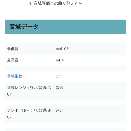
音域評価この曲が歌えたら
音域データ
最低音
mid1G#
最高音
hiC#
音域指数
17
音域レンジ（狭い/普通/広
普通
い）
テンポ（ゆっくり/普通/速
速い
い）