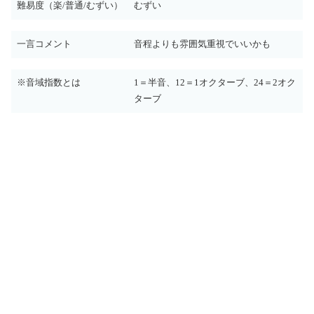
難易度（楽/普通/むずい）
むずい
一言コメント
音程よりも雰囲気重視でいいかも
※音域指数とは
1＝半音、12＝1オクターブ、24＝2オク
ターブ