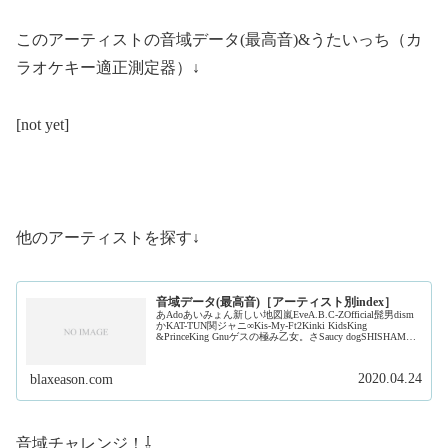
このアーティストの音域データ(最高音)&うたいっち（カ
ラオケキー適正測定器）↓
[not yet]
他のアーティストを探す↓
音域データ(最高音)［アーティスト別index］
あAdoあいみょん新しい地図嵐EveA.B.C-ZOfficial髭男dism
かKAT-TUN関ジャニ∞Kis-My-Ft2Kinki KidsKing
&PrinceKing Gnuゲスの極み乙女。さSaucy dogSHISHAMO
ジャ...
2020.04.24
blaxeason.com
音域チャレンジ！⇩