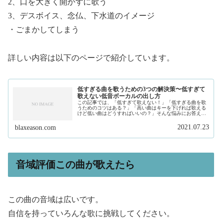
2、口を大きく開かずに歌う
3、デスボイス、念仏、下水道のイメージ
・ごまかしてしまう
詳しい内容は以下のページで紹介しています。
低すぎる曲を歌うための3つの解決策〜低すぎて
歌えない低音ボーカルの出し方
この記事では、「低すぎて歌えない！」「低すぎる曲を歌
うためのコツはある？」「高い曲はキーを下げれば歌える
けど低い曲はどうすればいいの？」そんな悩みにお答えし
ます。私は、現在フリーランスで作曲家、プロデュースを
しています。そして、このサイトで...
2021.07.23
blaxeason.com
音域評価この曲が歌えたら
この曲の音域は広いです。
自信を持っていろんな歌に挑戦してください。