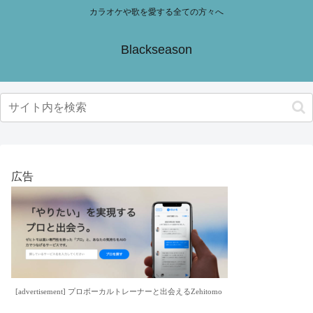
カラオケや歌を愛する全ての方々へ
Blackseason
広告
[advertisement] プロボーカルトレーナーと出会えるZehitomo