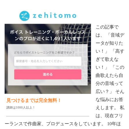
この記事で
は、 「音域デ
ータが知りた
い！」 「高す
ぎて歌えな
い！」 「この
曲歌えたら自
分の音域って
広い？」 そん
な悩みにお答
見つけるまでは完全無料！
えします。 私
講師は1000人以上！
は、現在フリ
ーランスで作曲家、プロデュースをしています。 10年ほ