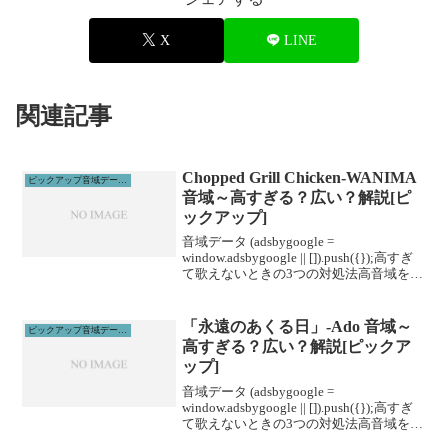
X
LINE
関連記事
Chopped Grill Chicken-WANIMA
ピックアップ音域データ解説
音域～高すぎる？広い？解説[ピ
ックアップ]
音域データ (adsbygoogle =
window.adsbygoogle || []).push({});高すぎ
て歌えないときの3つの対処法高音域を広
げる高音域を広げるためには沢山のトレ
ーニングがあります。ボイトレやスクー
ルに通うこと...
「永遠のあくる日」-Ado 音域～
ピックアップ音域データ解説
高すぎる？広い？解説[ピックア
ップ]
音域データ (adsbygoogle =
window.adsbygoogle || []).push({});高すぎ
て歌えないときの3つの対処法高音域を広
げる高音域を広げるためには沢山のトレ