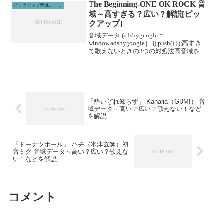
ルに通うこと...
The Beginning-ONE OK ROCK 音
ピックアップ音域データ解説
域～高すぎる？広い？解説[ピッ
クアップ]
音域データ (adsbygoogle =
window.adsbygoogle || []).push({});高すぎ
て歌えないときの3つの対処法高音域を広
げる高音域を広げるためには沢山のトレ
ーニングがあります。ボイトレやスクー
ルに通うこと...
「酔いどれ知らず」-Kanaria（GUMI） 音
域データ～高い？広い？歌えない！など
を解説
「ドーナツホール」-ハチ（米津玄師）初
音ミク 音域データ～高い？広い？歌えな
い！などを解説
コメント