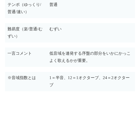
テンポ（ゆっくり/
普通
普通/速い）
難易度（楽/普通/む
むずい
ずい）
一言コメント
低音域を連発する序盤の部分をいかにかっこ
よく歌えるかが重要。
※音域指数とは
1＝半音、12＝1オクターブ、24＝2オクター
ブ