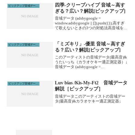
ルに通うこと...
四季-クリープハイプ 音域～高す
ピックアップ音域データ解説
ぎる？広い？解説[ピックアップ]
音域データ (adsbygoogle =
window.adsbygoogle || []).push({});高すぎ
て歌えないときの3つの対処法高音域を広
げる高音域を広げるためには沢山のトレ
ーニングがあります。ボイトレやスクー
ルに通うこと...
「ミズキリ」-優里 音域～高すぎ
ピックアップ音域データ解説
る？広い？解説[ピックアップ]
このアーティストの音域データ(最高音)&
うたいっち（カラオケキー適正測定器）↓
音域データ (adsbygoogle =
window.adsbygoogle || []).push({});高すぎ
て歌えないときの3つの対処法高音域を広
げる高...
Luv bias /Kis-My-Ft2 音域データ
ピックアップ音域データ解説
解説［ピックアップ］
音域データこのアーティストの音域デー
タ(最高音)&カラオケキー適正測定器↓