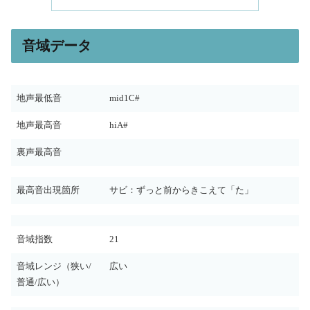
音域データ
地声最低音
mid1C#
地声最高音
hiA#
裏声最高音
最高音出現箇所
サビ：ずっと前からきこえて「た」
音域指数
21
音域レンジ（狭い/
広い
普通/広い）