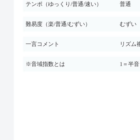
テンポ（ゆっくり/普通/速い）
普通
難易度（楽/普通/むずい）
むずい
一言コメント
リズム
※音域指数とは
1＝半音