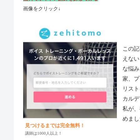
画像をクリック↓
この記
えない
な悩み
家、プ
リスト
カルデ
私が、
めまし
見つけるまでは完全無料！
講師は1000人以上！