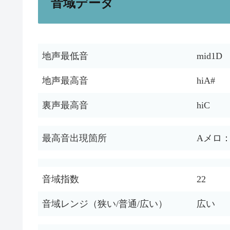
音域データ
地声最低音
mid1D
地声最高音
hiA#
裏声最高音
hiC
最高音出現箇所
Aメロ
音域指数
22
音域レンジ（狭い/普通/広い）
広い