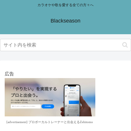
カラオケや歌を愛する全ての方々へ
Blackseason
広告
[advertisement] プロボーカルトレーナーと出会えるZehitomo