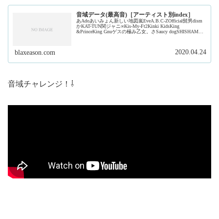
音域データ(最高音)［アーティスト別index］
あAdoあいみょん新しい地図嵐EveA.B.C-ZOfficial髭男dism
かKAT-TUN関ジャニ∞Kis-My-Ft2Kinki KidsKing
&PrinceKing Gnuゲスの極み乙女。さSaucy dogSHISHAMO
ジャ...
2020.04.24
blaxeason.com
音域チャレンジ！⇩