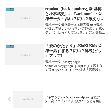
ーニングがあります。ボイトレやスクー
ルに通うこと...
reunion（back numberと秦 基博
未分類
と小林武史）- Back number 音
域データ～高い？広い？歌えな
い！などを解説
音域データ最低音mid1E最高音hiC#音域
指数21音域レンジ（狭い/普通/広い）広い
テンポ（ゆっくり/普通/速い）普通難易度
（楽/普通/むずい）むずい※音域指数とは
音域の広さを数値化した独自指標です。
(adsbygoogle = win...
「愛のかたまり」-KinKi Kids 音
未分類
域〜高すぎる？広い？解説[ピッ
クアップ]
音域データ (adsbygoogle =
window.adsbygoogle || []).push({});高すぎ
て歌えないときの3つの対処法高音域を広
げる高音域を広げるためには沢山のトレ
ーニングがあります。ボイトレやスクー
ルに通うこと...
ツキマシテハ- Mrs.GreenApple 音域デー
タ～高い？広い？歌えない！などを解説