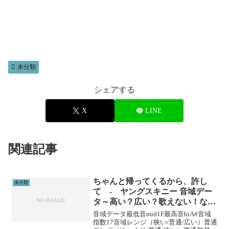
未分類
シェアする
X
LINE
関連記事
ちゃんと帰ってくるから、許し
未分類
て - ヤングスキニー 音域デー
タ～高い？広い？歌えない！など
を解説
音域データ最低音mid1F最高音hiA#音域
指数17音域レンジ（狭い/普通/広い）普通