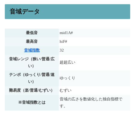
音域データ
最低音
mid1A#
最高音
hiF#
音域指数
32
音域レンジ（狭い/普通/広
超超広い
い）
テンポ（ゆっくり/普通/速
ゆっくり
い）
難易度（楽/普通/むずい）
むずい
音域の広さを数値化した独自指標で
※音域指数とは
す。