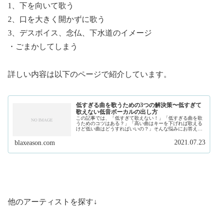
1、下を向いて歌う
2、口を大きく開かずに歌う
3、デスボイス、念仏、下水道のイメージ
・ごまかしてしまう
詳しい内容は以下のページで紹介しています。
低すぎる曲を歌うための3つの解決策〜低すぎて
歌えない低音ボーカルの出し方
この記事では、「低すぎて歌えない！」「低すぎる曲を歌
うためのコツはある？」「高い曲はキーを下げれば歌える
けど低い曲はどうすればいいの？」そんな悩みにお答えし
ます。私は、現在フリーランスで作曲家、プロデュースを
しています。そして、このサイトで...
2021.07.23
blaxeason.com
他のアーティストを探す↓