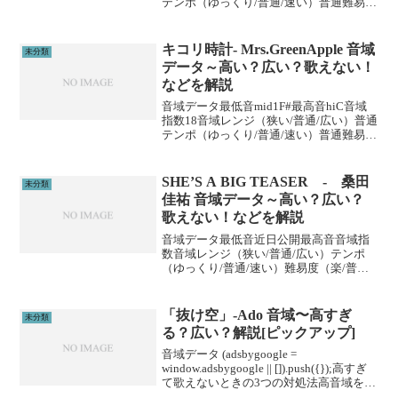
テンポ（ゆっくり/普通/速い）普通難易度
（楽/普通/むずい）楽※音域指数とは音域
の広さを数値化した独自指標です。
(adsbygoogle = windo...
キコリ時計- Mrs.GreenApple 音域
未分類
データ～高い？広い？歌えない！
などを解説
音域データ最低音mid1F#最高音hiC音域
指数18音域レンジ（狭い/普通/広い）普通
テンポ（ゆっくり/普通/速い）普通難易度
（楽/普通/むずい）普通※音域指数とは音
域の広さを数値化した独自指標です。
(adsbygoogle = wind...
SHE’S A BIG TEASER - 桑田
未分類
佳祐 音域データ～高い？広い？
歌えない！などを解説
音域データ最低音近日公開最高音音域指
数音域レンジ（狭い/普通/広い）テンポ
（ゆっくり/普通/速い）難易度（楽/普通/
むずい）※音域指数とは音域の広さを数
値化した独自指標です。 (adsbygoogle =
window.adsbygoogl...
「抜け空」-Ado 音域〜高すぎ
未分類
る？広い？解説[ピックアップ]
音域データ (adsbygoogle =
window.adsbygoogle || []).push({});高すぎ
て歌えないときの3つの対処法高音域を広
げる高音域を広げるためには沢山のトレ