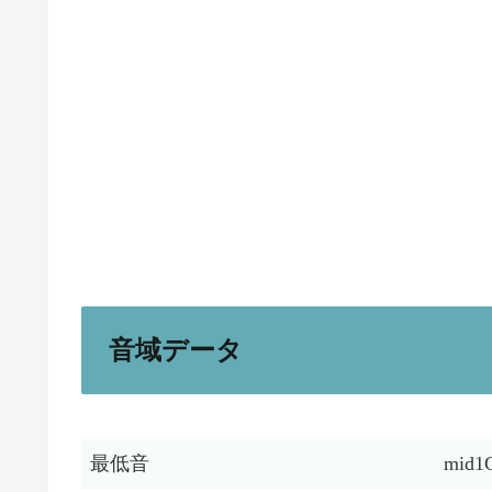
音域データ
最低音
mid1