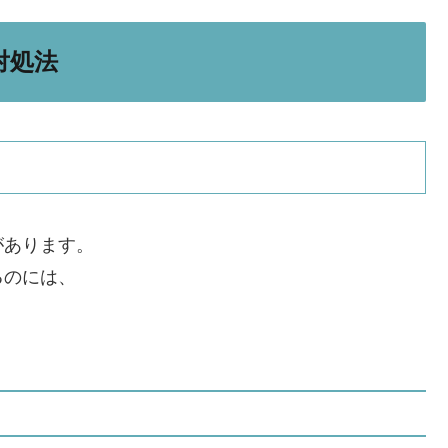
対処法
があります。
るのには、
。