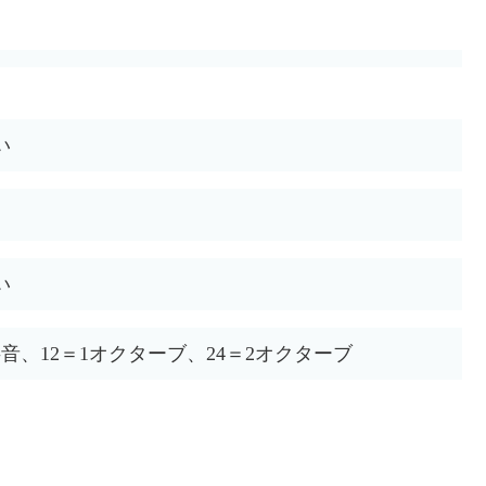
い
い
半音、12＝1オクターブ、24＝2オクターブ