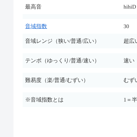
最高音
hihiD
音域指数
30
音域レンジ（狭い/普通/広い）
超広
テンポ（ゆっくり/普通/速い）
速い
難易度（楽/普通/むずい）
むず
※音域指数とは
1＝