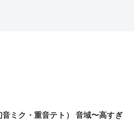
（初音ミク・重音テト） 音域〜高すぎ