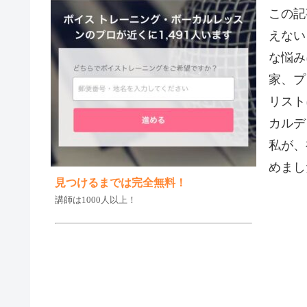
この記
えない
な悩み
家、プ
リスト
カルデ
私が、
めまし
見つけるまでは完全無料！
講師は1000人以上！