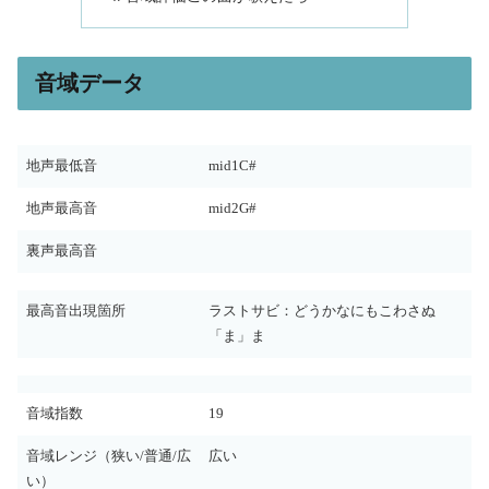
音域データ
地声最低音
mid1C#
地声最高音
mid2G#
裏声最高音
最高音出現箇所
ラストサビ：どうかなにもこわさぬ
「ま」ま
音域指数
19
音域レンジ（狭い/普通/広
広い
い）