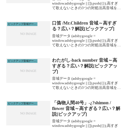
window.adsbygoogle || []).push({});高すぎ
て歌えないときの3つの対処法高音域を広
げる高音域を広げるためには沢山のトレ
ーニングがあります。ボイトレやスクー
ルに通うこと...
口笛 /Mr.Children 音域～高すぎ
ピックアップ音域データ解説
る？広い？解説[ピックアップ]
音域データ (adsbygoogle =
window.adsbygoogle || []).push({});高すぎ
て歌えないときの3つの対処法高音域を広
げる高音域を広げるためには沢山のトレ
ーニングがあります。ボイトレやスクー
ルに通うこと...
わたがし-back number 音域～高
ピックアップ音域データ解説
すぎる？広い？解説[ピックアッ
プ]
音域データ (adsbygoogle =
window.adsbygoogle || []).push({});高すぎ
て歌えないときの3つの対処法高音域を広
げる高音域を広げるためには沢山のトレ
ーニングがあります。ボイトレやスクー
ルに通うこと...
「偽物人間40号」-¿?shimon /
ピックアップ音域データ解説
flower 音域～高すぎる？広い？解
説[ピックアップ]
音域データ (adsbygoogle =
window.adsbygoogle || []).push({});高すぎ