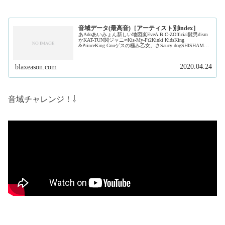
音域データ(最高音)［アーティスト別index］
あAdoあいみょん新しい地図嵐EveA.B.C-ZOfficial髭男dism
かKAT-TUN関ジャニ∞Kis-My-Ft2Kinki KidsKing
&PrinceKing Gnuゲスの極み乙女。さSaucy dogSHISHAMO
ジャ...
2020.04.24
blaxeason.com
音域チャレンジ！⇩