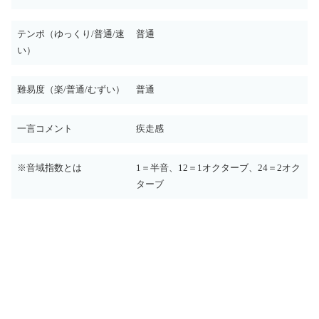
テンポ（ゆっくり/普通/速
普通
い）
難易度（楽/普通/むずい）
普通
一言コメント
疾走感
※音域指数とは
1＝半音、12＝1オクターブ、24＝2オク
ターブ