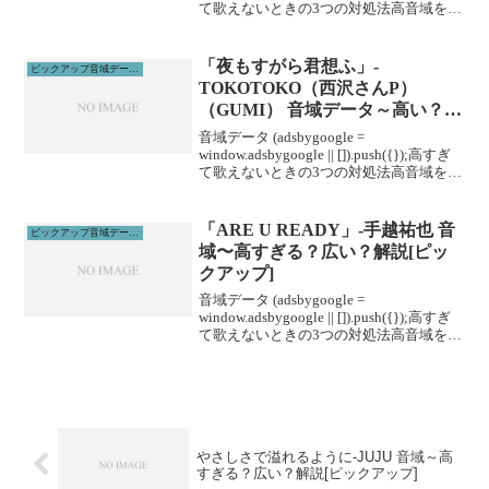
て歌えないときの3つの対処法高音域を広
げる高音域を広げるためには沢山のトレ
ーニングがあります。ボイトレやスクー
ルに通うこと...
「夜もすがら君想ふ」-
ピックアップ音域データ解説
TOKOTOKO（西沢さんP）
（GUMI） 音域データ～高い？広
い？歌えない！などを解説
音域データ (adsbygoogle =
window.adsbygoogle || []).push({});高すぎ
て歌えないときの3つの対処法高音域を広
げる高音域を広げるためには沢山のトレ
ーニングがあります。ボイトレやスクー
ルに通うこと...
「ARE U READY」-手越祐也 音
ピックアップ音域データ解説
域〜高すぎる？広い？解説[ピッ
クアップ]
音域データ (adsbygoogle =
window.adsbygoogle || []).push({});高すぎ
て歌えないときの3つの対処法高音域を広
げる高音域を広げるためには沢山のトレ
ーニングがあります。ボイトレやスクー
ルに通うこと...
やさしさで溢れるように-JUJU 音域～高
すぎる？広い？解説[ピックアップ]