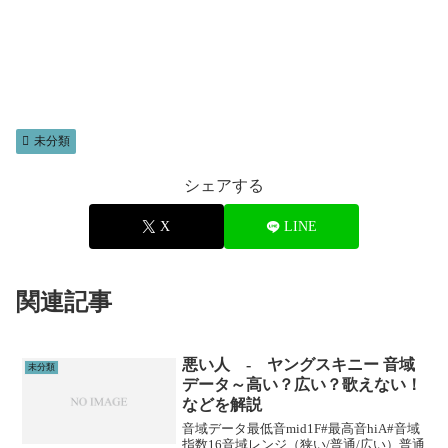
未分類
シェアする
X
LINE
関連記事
悪い人 - ヤングスキニー 音域
未分類
データ～高い？広い？歌えない！
などを解説
音域データ最低音mid1F#最高音hiA#音域
指数16音域レンジ（狭い/普通/広い）普通