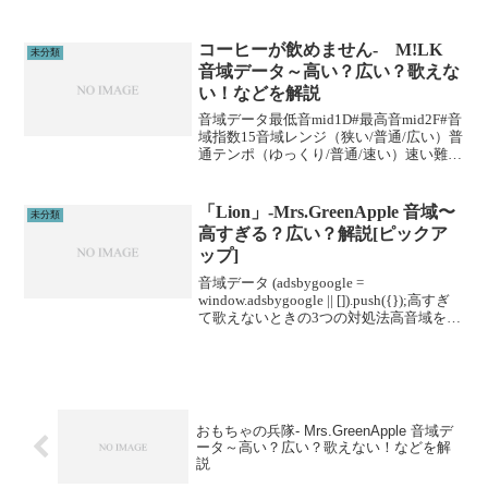
（楽/普通/むずい）むずい※音域指数とは
音域の広さを数値化した独自指標です。
(adsbygoogle = win...
コーヒーが飲めません- M!LK
未分類
音域データ～高い？広い？歌えな
い！などを解説
音域データ最低音mid1D#最高音mid2F#音
域指数15音域レンジ（狭い/普通/広い）普
通テンポ（ゆっくり/普通/速い）速い難易
度（楽/普通/むずい）むずい※音域指数と
は音域の広さを数値化した独自指標で
す。このアーティストの他の曲M!LK...
「Lion」-Mrs.GreenApple 音域〜
未分類
高すぎる？広い？解説[ピックア
ップ]
音域データ (adsbygoogle =
window.adsbygoogle || []).push({});高すぎ
て歌えないときの3つの対処法高音域を広
げる高音域を広げるためには沢山のトレ
ーニングがあります。ボイトレやスクー
ルに通うこと...
おもちゃの兵隊- Mrs.GreenApple 音域デ
ータ～高い？広い？歌えない！などを解
説