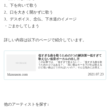
1、下を向いて歌う
2、口を大きく開かずに歌う
3、デスボイス、念仏、下水道のイメージ
・ごまかしてしまう
詳しい内容は以下のページで紹介しています。
低すぎる曲を歌うための3つの解決策〜低すぎて
歌えない低音ボーカルの出し方
この記事では、「低すぎて歌えない！」「低すぎる曲を歌
うためのコツはある？」「高い曲はキーを下げれば歌える
けど低い曲はどうすればいいの？」そんな悩みにお答えし
ます。私は、現在フリーランスで作曲家、プロデュースを
しています。そして、このサイトで...
2021.07.23
blaxeason.com
他のアーティストを探す↓