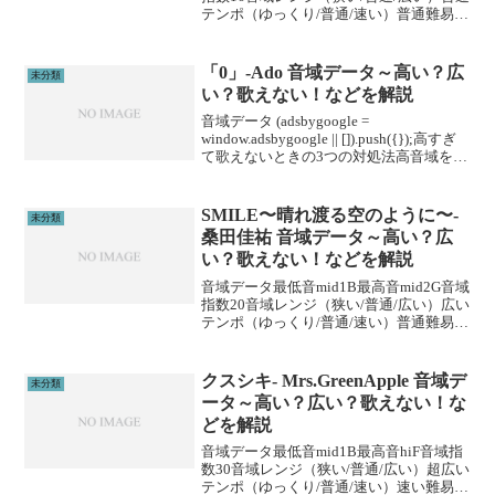
テンポ（ゆっくり/普通/速い）普通難易度
（楽/普通/むずい）楽※音域指数とは音域
の広さを数値化した独自指標です。
(adsbygoogle = wind...
「0」-Ado 音域データ～高い？広
未分類
い？歌えない！などを解説
音域データ (adsbygoogle =
window.adsbygoogle || []).push({});高すぎ
て歌えないときの3つの対処法高音域を広
げる高音域を広げるためには沢山のトレ
ーニングがあります。ボイトレやスクー
ルに通うこと...
SMILE〜晴れ渡る空のように〜-
未分類
桑田佳祐 音域データ～高い？広
い？歌えない！などを解説
音域データ最低音mid1B最高音mid2G音域
指数20音域レンジ（狭い/普通/広い）広い
テンポ（ゆっくり/普通/速い）普通難易度
（楽/普通/むずい）むずい※音域指数とは
音域の広さを数値化した独自指標です。
(adsbygoogle = wi...
クスシキ- Mrs.GreenApple 音域デ
未分類
ータ～高い？広い？歌えない！な
どを解説
音域データ最低音mid1B最高音hiF音域指
数30音域レンジ（狭い/普通/広い）超広い
テンポ（ゆっくり/普通/速い）速い難易度