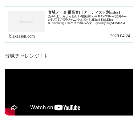
音域データ(最高音)［アーティスト別index］
あAdoあいみょん新しい地図嵐EveA.B.C-ZOfficial髭男dism
かKAT-TUN関ジャニ∞Kis-My-Ft2Kinki KidsKing
&PrinceKing Gnuゲスの極み乙女。さSaucy dogSHISHAMO
ジャ...
2020.04.24
blaxeason.com
音域チャレンジ！⇩