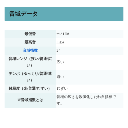
音域データ
最低音
mid1D#
最高音
hiD#
音域指数
24
音域レンジ（狭い/普通/広
広い
い）
テンポ（ゆっくり/普通/速
速い
い）
難易度（楽/普通/むずい）
むずい
音域の広さを数値化した独自指標で
※音域指数とは
す。