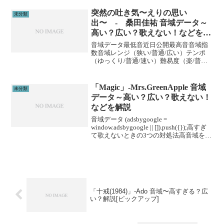
ーニングがあります。ボイトレやスクー
ルに通うこと...
突然の吐き気〜えりの思い
未分類
出〜 - 桑田佳祐 音域データ～
高い？広い？歌えない！などを解
説
音域データ最低音近日公開最高音音域指
数音域レンジ（狭い/普通/広い）テンポ
（ゆっくり/普通/速い）難易度（楽/普通/
むずい）※音域指数とは音域の広さを数
値化した独自指標です。 (adsbygoogle =
window.adsbygoogl...
「Magic」-Mrs.GreenApple 音域
未分類
データ～高い？広い？歌えない！
などを解説
音域データ (adsbygoogle =
window.adsbygoogle || []).push({});高すぎ
て歌えないときの3つの対処法高音域を広
げる高音域を広げるためには沢山のトレ
ーニングがあります。ボイトレやスクー
ルに通うこと...
「十戒(1984)」-Ado 音域〜高すぎる？広
い？解説[ピックアップ]