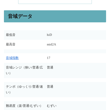
音域データ
最低音
hiD
最高音
mid2A
音域指数
17
音域レンジ（狭い/普通/広
普通
い）
テンポ（ゆっくり/普通/速
普通
い）
難易度（楽/普通/むずい）
むずい