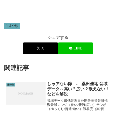
未分類
シェアする
X
LINE
関連記事
しゃアない節 - 桑田佳祐 音域
未分類
データ～高い？広い？歌えない！
などを解説
音域データ最低音近日公開最高音音域指
数音域レンジ（狭い/普通/広い）テンポ
（ゆっくり/普通/速い）難易度（楽/普通/
むずい）※音域指数とは音域の広さを数