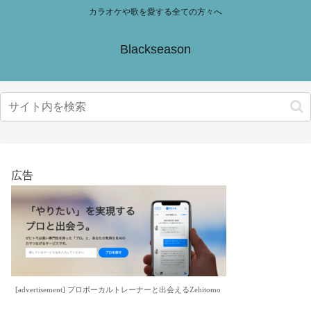
カラオケや歌を愛する全ての方々へ
Blackseason
広告
[advertisement] プロボーカルトレーナーと出会えるZehitomo