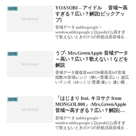
値化した独自指標です。 (adsbygoogle =
window.adsbygoogl...
YOASOBI – アイドル 音域〜高
未分類
すぎる？広い？解説[ピックアッ
プ]
音域データ (adsbygoogle =
window.adsbygoogle || []).push({});高すぎ
て歌えないときの3つの対処法高音域を広
げる高音域を広げるためには沢山のトレ
ーニングがあります。ボイトレやスクー
ルに通うこと...
うブ- Mrs.GreenApple 音域データ
未分類
～高い？広い？歌えない！などを
解説
音域データ最低音mid1D#最高音hiF音域
指数26音域レンジ（狭い/普通/広い）超広
いテンポ（ゆっくり/普通/速い）速い難易
度（楽/普通/むずい）むずい※音域指数と
は音域の広さを数値化した独自指標で
す。 (adsbygoogle = wi...
「はじまり feat. キヨサク from
未分類
MONGOL800」-Mrs.GreenApple
音域〜高すぎる？広い？解説[ピ
ックアップ]
音域データ (adsbygoogle =
window.adsbygoogle || []).push({});高すぎ
て歌えないときの3つの対処法高音域を広
げる高音域を広げるためには沢山のトレ