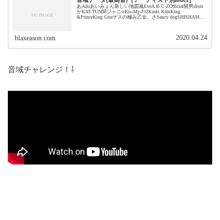
音域データ(最高音)［アーティスト別index］
あAdoあいみょん新しい地図嵐EveA.B.C-ZOfficial髭男dism
かKAT-TUN関ジャニ∞Kis-My-Ft2Kinki KidsKing
&PrinceKing Gnuゲスの極み乙女。さSaucy dogSHISHAMO
ジャ...
2020.04.24
blaxeason.com
音域チャレンジ！⇩