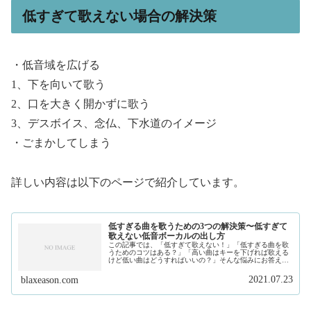
低すぎて歌えない場合の解決策
・低音域を広げる
1、下を向いて歌う
2、口を大きく開かずに歌う
3、デスボイス、念仏、下水道のイメージ
・ごまかしてしまう
詳しい内容は以下のページで紹介しています。
低すぎる曲を歌うための3つの解決策〜低すぎて
歌えない低音ボーカルの出し方
この記事では、「低すぎて歌えない！」「低すぎる曲を歌
うためのコツはある？」「高い曲はキーを下げれば歌える
けど低い曲はどうすればいいの？」そんな悩みにお答えし
ます。私は、現在フリーランスで作曲家、プロデュースを
しています。そして、このサイトで...
2021.07.23
blaxeason.com