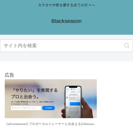
カラオケや歌を愛する全ての方々へ
Blackseason
広告
[advertisement] プロボーカルトレーナーと出会えるZehitomo