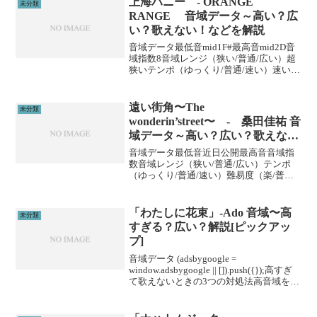
上海ハニー - ORANGE
未分類
RANGE 音域データ～高い？広
い？歌えない！などを解説
音域データ最低音mid1F#最高音mid2D音
域指数8音域レンジ（狭い/普通/広い）超
狭いテンポ（ゆっくり/普通/速い）速い難
易度（楽/普通/むずい）普通※音域指数と
は音域の広さを数値化した独自指標で
す。 (adsbygoogle = wi...
遠い街角〜The
未分類
wonderin’street〜 - 桑田佳祐 音
域データ～高い？広い？歌えな
い！などを解説
音域データ最低音近日公開最高音音域指
数音域レンジ（狭い/普通/広い）テンポ
（ゆっくり/普通/速い）難易度（楽/普通/
むずい）※音域指数とは音域の広さを数
値化した独自指標です。 (adsbygoogle =
window.adsbygoogl...
「わたしに花束」-Ado 音域〜高
未分類
すぎる？広い？解説[ピックアッ
プ]
音域データ (adsbygoogle =
window.adsbygoogle || []).push({});高すぎ
て歌えないときの3つの対処法高音域を広
げる高音域を広げるためには沢山のトレ
ーニングがあります。ボイトレやスクー
ルに通うこと...