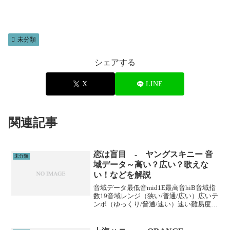
未分類
シェアする
X
LINE
関連記事
恋は盲目 - ヤングスキニー 音
未分類
域データ～高い？広い？歌えな
い！などを解説
音域データ最低音mid1E最高音hiB音域指
数19音域レンジ（狭い/普通/広い）広いテ
ンポ（ゆっくり/普通/速い）速い難易度
（楽/普通/むずい）むずい※音域指数とは
音域の広さを数値化した独自指標です。
(adsbygoogle = wind...