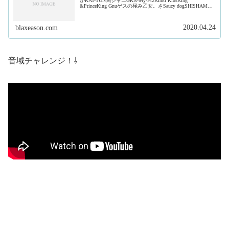
かKAT-TUN関ジャニ∞Kis-My-Ft2Kinki KidsKing
&PrinceKing Gnuゲスの極み乙女。さSaucy dogSHISHAMO
ジャ...
2020.04.24
blaxeason.com
音域チャレンジ！⇩