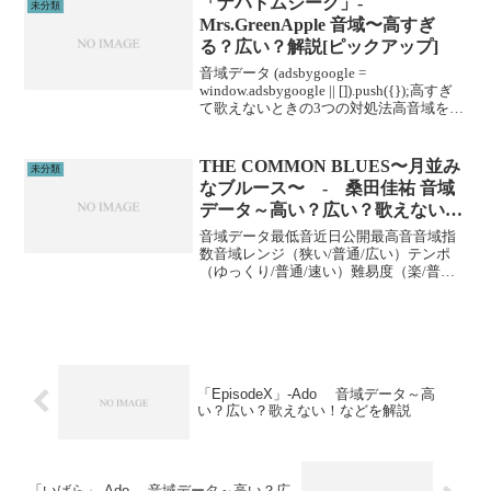
「ナハトムジーク」-
未分類
Mrs.GreenApple 音域〜高すぎ
る？広い？解説[ピックアップ]
音域データ (adsbygoogle =
window.adsbygoogle || []).push({});高すぎ
て歌えないときの3つの対処法高音域を広
げる高音域を広げるためには沢山のトレ
ーニングがあります。ボイトレやスクー
ルに通うこと...
THE COMMON BLUES〜月並み
未分類
なブルース〜 - 桑田佳祐 音域
データ～高い？広い？歌えない！
などを解説
音域データ最低音近日公開最高音音域指
数音域レンジ（狭い/普通/広い）テンポ
（ゆっくり/普通/速い）難易度（楽/普通/
むずい）※音域指数とは音域の広さを数
値化した独自指標です。 (adsbygoogle =
window.adsbygoogl...
「EpisodeX」-Ado 音域データ～高
い？広い？歌えない！などを解説
「いばら」-Ado 音域データ～高い？広