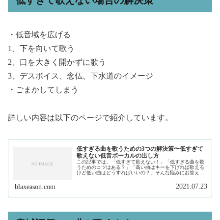
・低音域を広げる
1、下を向いて歌う
2、口を大きく開かずに歌う
3、デスボイス、念仏、下水道のイメージ
・ごまかしてしまう
詳しい内容は以下のページで紹介しています。
低すぎる曲を歌うための3つの解決策〜低すぎて
歌えない低音ボーカルの出し方
この記事では、「低すぎて歌えない！」「低すぎる曲を歌
うためのコツはある？」「高い曲はキーを下げれば歌える
けど低い曲はどうすればいいの？」そんな悩みにお答えし
ます。私は、現在フリーランスで作曲家、プロデュースを
しています。そして、このサイトで...
2021.07.23
blaxeason.com