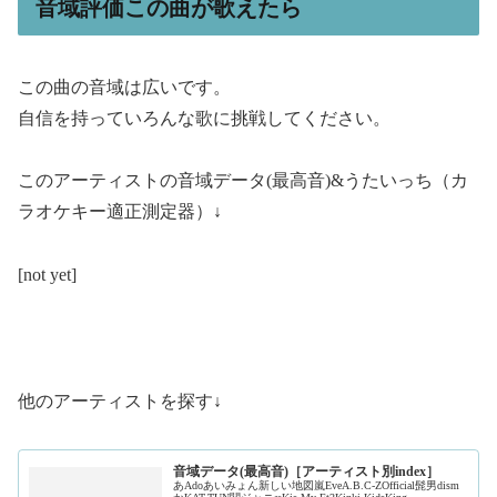
音域評価この曲が歌えたら
この曲の音域は広いです。
自信を持っていろんな歌に挑戦してください。
このアーティストの音域データ(最高音)&うたいっち（カ
ラオケキー適正測定器）↓
[not yet]
他のアーティストを探す↓
音域データ(最高音)［アーティスト別index］
あAdoあいみょん新しい地図嵐EveA.B.C-ZOfficial髭男dism