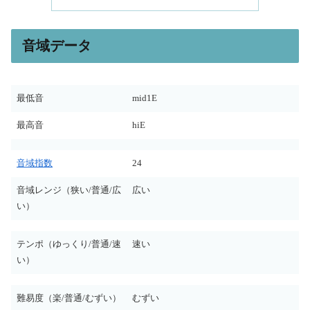
音域データ
最低音
mid1E
最高音
hiE
音域指数
24
音域レンジ（狭い/普通/広
広い
い）
テンポ（ゆっくり/普通/速
速い
い）
難易度（楽/普通/むずい）
むずい