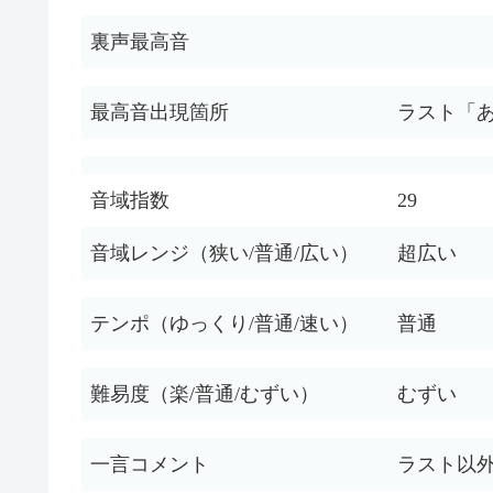
裏声最高音
最高音出現箇所
ラスト「
音域指数
29
音域レンジ（狭い/普通/広い）
超広い
テンポ（ゆっくり/普通/速い）
普通
難易度（楽/普通/むずい）
むずい
一言コメント
ラスト以外