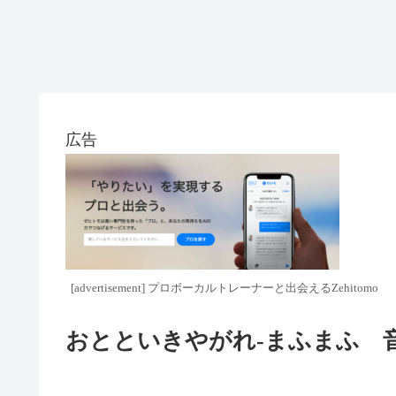
広告
[advertisement] プロボーカルトレーナーと出会えるZehitomo
おとといきやがれ-まふまふ 