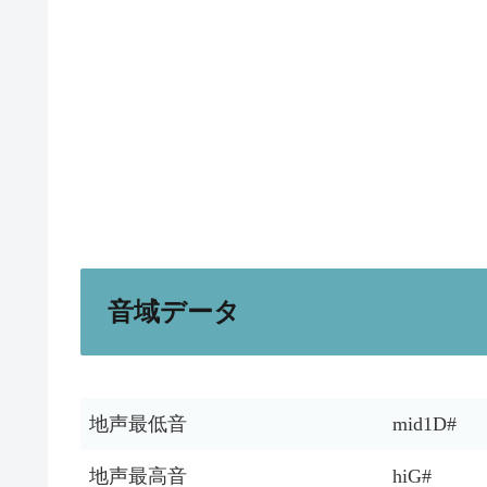
音域データ
地声最低音
mid1D#
地声最高音
hiG#