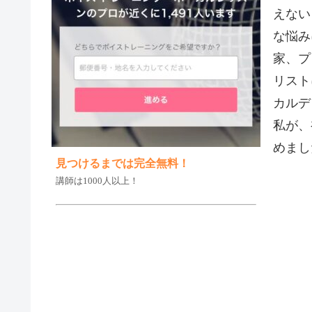
えない
な悩み
家、プ
リスト
カルデ
私が、
めまし
見つけるまでは完全無料！
講師は1000人以上！