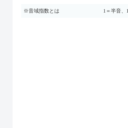
※音域指数とは
1＝半音、