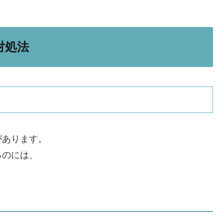
対処法
があります。
るのには、
。