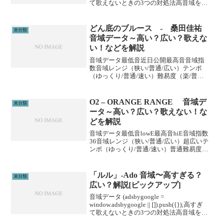
て歌えないときの3つの対処法高音域を広
げる高音域を広げるためには沢山のトレ
ーニングがあります。ボイトレやスクー
ルに通うこと...
どん底のブルース - 桑田佳祐
未分類
音域データ～高い？広い？歌えな
い！などを解説
音域データ最低音近日公開最高音音域指
数音域レンジ（狭い/普通/広い）テンポ
（ゆっくり/普通/速い）難易度（楽/普通/
むずい）※音域指数とは音域の広さを数
値化した独自指標です。 (adsbygoogle =
window.adsbygoogl...
O2 – ORANGE RANGE 音域デ
未分類
ータ～高い？広い？歌えない！な
どを解説
音域データ最低音lowE最高音hiE音域指数
36音域レンジ（狭い/普通/広い）超広いテ
ンポ（ゆっくり/普通/速い）普通難易度
（楽/普通/むずい）むずい※音域指数とは
音域の広さを数値化した独自指標です。
(adsbygoogle = wind...
「ルル」-Ado 音域〜高すぎる？
未分類
広い？解説[ピックアップ]
音域データ (adsbygoogle =
window.adsbygoogle || []).push({});高すぎ
て歌えないときの3つの対処法高音域を広