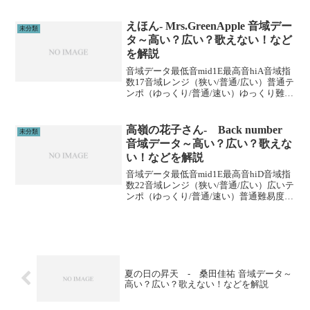
げる高音域を広げるためには沢山のトレ
ーニングがあります。ボイトレやスクー
ルに通うこと...
えほん- Mrs.GreenApple 音域デー
未分類
タ～高い？広い？歌えない！など
を解説
音域データ最低音mid1E最高音hiA音域指
数17音域レンジ（狭い/普通/広い）普通テ
ンポ（ゆっくり/普通/速い）ゆっくり難易
度（楽/普通/むずい）むずい※音域指数と
は音域の広さを数値化した独自指標で
す。 (adsbygoogle = wi...
高嶺の花子さん- Back number
未分類
音域データ～高い？広い？歌えな
い！などを解説
音域データ最低音mid1E最高音hiD音域指
数22音域レンジ（狭い/普通/広い）広いテ
ンポ（ゆっくり/普通/速い）普通難易度
（楽/普通/むずい）むずい※音域指数とは
音域の広さを数値化した独自指標です。
(adsbygoogle = wind...
夏の日の昇天 - 桑田佳祐 音域データ～
高い？広い？歌えない！などを解説