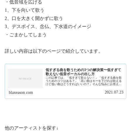
・低音域を広げる
1、下を向いて歌う
2、口を大きく開かずに歌う
3、デスボイス、念仏、下水道のイメージ
・ごまかしてしまう
詳しい内容は以下のページで紹介しています。
低すぎる曲を歌うための3つの解決策〜低すぎて
歌えない低音ボーカルの出し方
この記事では、「低すぎて歌えない！」「低すぎる曲を歌
うためのコツはある？」「高い曲はキーを下げれば歌える
けど低い曲はどうすればいいの？」そんな悩みにお答えし
ます。私は、現在フリーランスで作曲家、プロデュースを
しています。そして、このサイトで...
2021.07.23
blaxeason.com
他のアーティストを探す↓