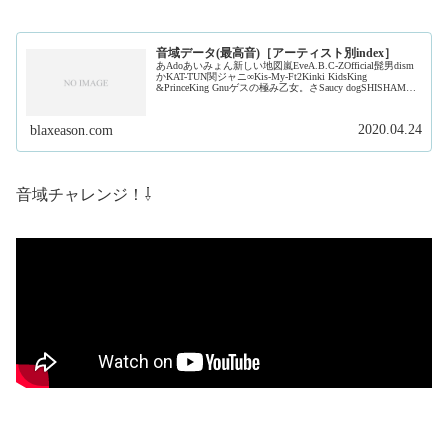
音域データ(最高音)［アーティスト別index］
あAdoあいみょん新しい地図嵐EveA.B.C-ZOfficial髭男dism
かKAT-TUN関ジャニ∞Kis-My-Ft2Kinki KidsKing
&PrinceKing Gnuゲスの極み乙女。さSaucy dogSHISHAMO
ジャ...
2020.04.24
blaxeason.com
音域チャレンジ！⇩