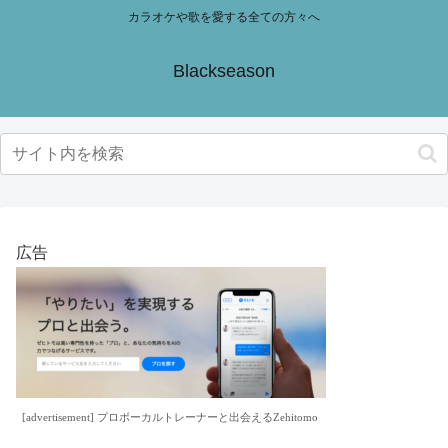
カラオケや歌を愛する全ての方々へ
Blackseason
広告
[advertisement] プロボーカルトレーナーと出会えるZehitomo