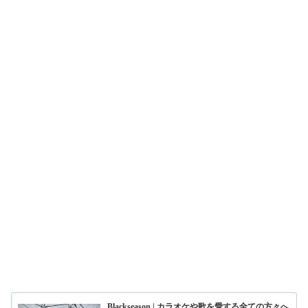
Blackseason | カラオケや歌を愛する全ての方々へ