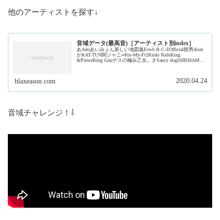
他のアーティストを探す↓
音域データ(最高音)［アーティスト別index］
あAdoあいみょん新しい地図嵐EveA.B.C-ZOfficial髭男dism
かKAT-TUN関ジャニ∞Kis-My-Ft2Kinki KidsKing
&PrinceKing Gnuゲスの極み乙女。さSaucy dogSHISHAMO
ジャ...
2020.04.24
blaxeason.com
音域チャレンジ！⇩