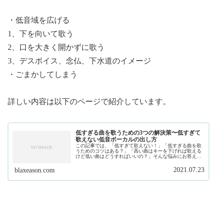
・低音域を広げる
1、下を向いて歌う
2、口を大きく開かずに歌う
3、デスボイス、念仏、下水道のイメージ
・ごまかしてしまう
詳しい内容は以下のページで紹介しています。
低すぎる曲を歌うための3つの解決策〜低すぎて
歌えない低音ボーカルの出し方
この記事では、「低すぎて歌えない！」「低すぎる曲を歌
うためのコツはある？」「高い曲はキーを下げれば歌える
けど低い曲はどうすればいいの？」そんな悩みにお答えし
ます。私は、現在フリーランスで作曲家、プロデュースを
しています。そして、このサイトで...
2021.07.23
blaxeason.com