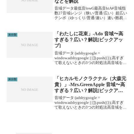
などを解説
音域データ最低音lowG最高音hiA#音域指
数27音域レンジ（狭い/普通/広い）超広い
テンポ（ゆっくり/普通/速い）速い難易度
（楽/普通/むずい）むずい※音域指数とは
音域の広さを数値化した独自指標です。
(adsbygoogle = win...
「わたしに花束」-Ado 音域〜高
未分類
すぎる？広い？解説[ピックアッ
プ]
音域データ (adsbygoogle =
window.adsbygoogle || []).push({});高すぎ
て歌えないときの3つの対処法高音域を広
げる高音域を広げるためには沢山のトレ
ーニングがあります。ボイトレやスクー
ルに通うこと...
「ヒカルモノクラクナル（大森元
未分類
貴）」-Mrs.GreenApple 音域〜高
すぎる？広い？解説[ピックアッ
プ]
音域データ (adsbygoogle =
window.adsbygoogle || []).push({});高すぎ
て歌えないときの3つの対処法高音域を広
げる高音域を広げるためには沢山のトレ
ーニングがあります。ボイトレやスクー
ルに通うこと...