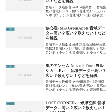
い！などを解説
音域データ最低音mid1F#最高音hiE音域指
数22音域レンジ（狭い/普通/広い）広いテ
ンポ（ゆっくり/普通/速い）速い難易度
（楽/普通/むずい）むずい※音域指数とは
音域の広さを数値化した独自指標です。
(adsbygoogle = win...
狭心症- Mrs.GreenApple 音域デー
未分類
タ～高い？広い？歌えない！など
を解説
音域データ最低音mid1C#最高音hiA#音域
指数21音域レンジ（狭い/普通/広い）広い
テンポ（ゆっくり/普通/速い）ゆっくり難
易度（楽/普通/むずい）むずい※音域指数
とは音域の広さを数値化した独自指標で
す。 (adsbygoogle = ...
風のアンセム feat.suits from ヨル
未分類
シカ -Eve 音域データ～高い？
広い？歌えない！などを解説
音域データ最低音lowF#最高音hiE音域指
数33音域レンジ（狭い/普通/広い）超広い
テンポ（ゆっくり/普通/速い）普通難易度
（楽/普通/むずい）むずい※音域指数とは
音域の広さを数値化した独自指標です。
(adsbygoogle = win...
LOST CORNER- 米津玄師 音域
未分類
データ～高い？広い？歌えない！