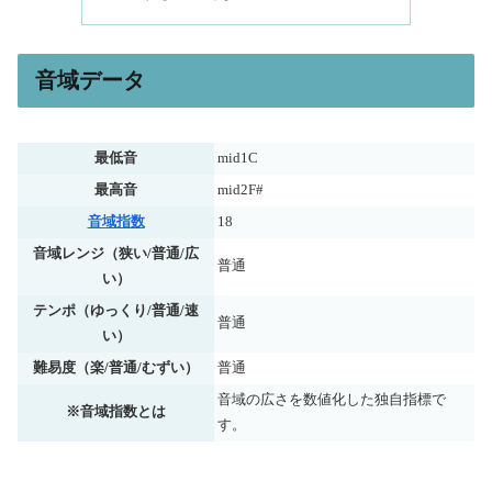
音域データ
最低音
mid1C
最高音
mid2F#
音域指数
18
音域レンジ（狭い/普通/広
普通
い）
テンポ（ゆっくり/普通/速
普通
い）
難易度（楽/普通/むずい）
普通
音域の広さを数値化した独自指標で
※音域指数とは
す。