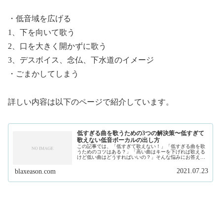
・低音域を広げる
1、下を向いて歌う
2、口を大きく開かずに歌う
3、デスボイス、念仏、下水道のイメージ
・ごまかしてしまう
詳しい内容は以下のページで紹介しています。
低すぎる曲を歌うための3つの解決策〜低すぎて
歌えない低音ボーカルの出し方
この記事では、「低すぎて歌えない！」「低すぎる曲を歌
うためのコツはある？」「高い曲はキーを下げれば歌える
けど低い曲はどうすればいいの？」そんな悩みにお答えし
ます。私は、現在フリーランスで作曲家、プロデュースを
しています。そして、このサイトで...
2021.07.23
blaxeason.com