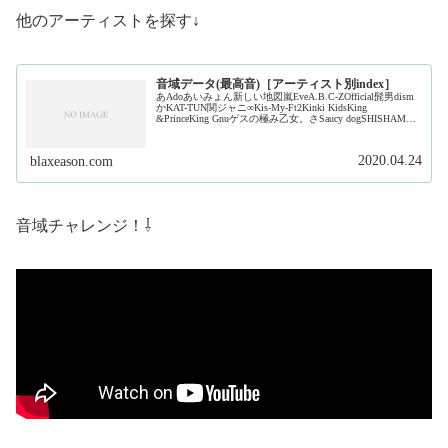
他のアーティストを探す↓
音域データ(最高音)［アーティスト別index］
あAdoあいみょん新しい地図嵐EveA.B.C-ZOfficial髭男dism
かKAT-TUN関ジャニ∞Kis-My-Ft2Kinki KidsKing
&PrinceKing Gnuゲスの極み乙女。さSaucy dogSHISHAMO
ジャ...
2020.04.24
blaxeason.com
音域チャレンジ！⇩