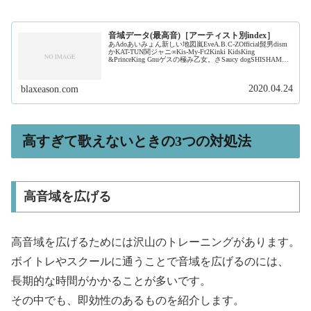
音域データ(最高音)［アーティスト別index］
あAdoあいみょん新しい地図嵐EveA.B.C-ZOfficial髭男dism
かKAT-TUN関ジャニ∞Kis-My-Ft2Kinki KidsKing
&PrinceKing Gnuゲスの極み乙女。さSaucy dogSHISHAMO
ジャ...
2020.04.24
blaxeason.com
高すぎて歌えないときの3つの対処法
高音域を広げる
高音域を広げるためには沢山のトレーニングがあります。
ボイトレやスクールに通うことで音域を広げるのには、
長期的な時間がかかることが多いです。
その中でも、即効性のあるものを紹介します。