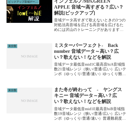
インフェルノ/Mrs.GREEN
ピックアップ音域データ解説
APPLE 音域〜高すぎる？広い？
解説[ピックアップ]
音域データ高すぎて歌えないときの3つの
対処法高音域を広げる高音域を広げるた
めには沢山のトレーニングがあります。
その中でも、即効性のあるものを紹介し
ます。1、下を向いて歌う実は高音は上を
向くよりも下を向いて歌った方が出やす
ミスターパーフェクト- Back
未分類
いです。マイクと首の...
number 音域データ～高い？広
い？歌えない！などを解説
音域データ最低音mid1C最高音hiA音域指
数21音域レンジ（狭い/普通/広い）広いテ
ンポ（ゆっくり/普通/速い）ゆっくり難易
度（楽/普通/むずい）むずい※音域指数と
は音域の広さを数値化した独自指標で
す。 (adsbygoogle = wi...
また冬が終わって - ヤングス
未分類
キニー 音域データ～高い？広
い？歌えない！などを解説
音域データ最低音mid1E最高音hiB音域指
数19音域レンジ（狭い/普通/広い）広いテ
ンポ（ゆっくり/普通/速い）普通難易度
（楽/普通/むずい）むずい※音域指数とは
音域の広さを数値化した独自指標です。
(adsbygoogle = wind...