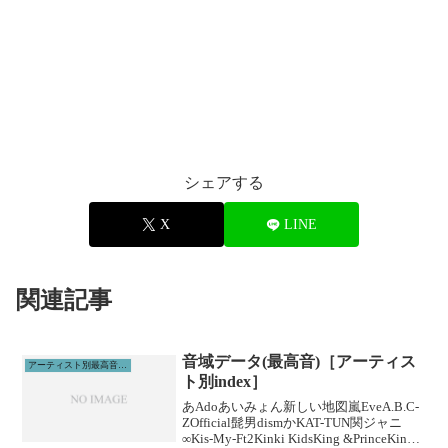
シェアする
X
LINE
関連記事
音域データ(最高音)［アーティス
アーティスト別最高音リスト
ト別index］
あAdoあいみょん新しい地図嵐EveA.B.C-
ZOfficial髭男dismかKAT-TUN関ジャニ
∞Kis-My-Ft2Kinki KidsKing &PrinceKing