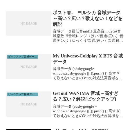
Gnuゲスの極み乙女。さSaucy
dogSHISHAMOジャ...
ポスト春- ヨルシカ 音域データ
～高い？広い？歌えない！などを
解説
音域データ最低音mid1F最高音mid2G#音
域指数15音域レンジ（狭い/普通/広い）普
通テンポ（ゆっくり/普通/速い）普通難易
度（楽/普通/むずい）むずい※音域指数と
は音域の広さを数値化した独自指標で
す。 (adsbygoogle = w...
My Universe-Coldplay X BTS 音域
ピックアップ音域データ解説
データ
音域データ (adsbygoogle =
window.adsbygoogle || []).push({});高すぎ
て歌えないときの3つの対処法高音域を広
げる高音域を広げるためには沢山のトレ
ーニングがあります。ボイトレやスクー
ルに通うこと...
Get out-WANIMA 音域～高すぎ
ピックアップ音域データ解説
る？広い？解説[ピックアップ]
音域データ (adsbygoogle =
window.adsbygoogle || []).push({});高すぎ
て歌えないときの3つの対処法高音域を広
げる高音域を広げるためには沢山のトレ
ーニングがあります。ボイトレやスクー
ルに通うこと...