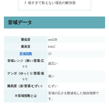
低すぎて歌えない場合の解決策
音域データ
最低音
mid2B
最高音
hihiC
音域指数
25
音域レンジ（狭い/普通/広
超広い
い）
テンポ（ゆっくり/普通/速
速い
い）
難易度（楽/普通/むずい）
むずい
音域の広さを数値化した独自指標で
※音域指数とは
す。