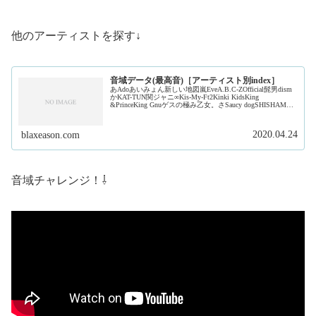
他のアーティストを探す↓
音域データ(最高音)［アーティスト別index］
あAdoあいみょん新しい地図嵐EveA.B.C-ZOfficial髭男dism
かKAT-TUN関ジャニ∞Kis-My-Ft2Kinki KidsKing
&PrinceKing Gnuゲスの極み乙女。さSaucy dogSHISHAMO
ジャ...
2020.04.24
blaxeason.com
音域チャレンジ！⇩