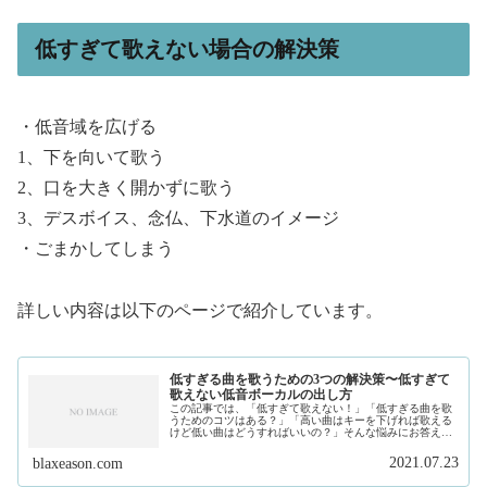
低すぎて歌えない場合の解決策
・低音域を広げる
1、下を向いて歌う
2、口を大きく開かずに歌う
3、デスボイス、念仏、下水道のイメージ
・ごまかしてしまう
詳しい内容は以下のページで紹介しています。
低すぎる曲を歌うための3つの解決策〜低すぎて
歌えない低音ボーカルの出し方
この記事では、「低すぎて歌えない！」「低すぎる曲を歌
うためのコツはある？」「高い曲はキーを下げれば歌える
けど低い曲はどうすればいいの？」そんな悩みにお答えし
ます。私は、現在フリーランスで作曲家、プロデュースを
しています。そして、このサイトで...
2021.07.23
blaxeason.com