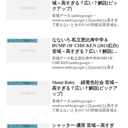
域～高すぎる？広い？解説[ピッ
クアップ]
音域データ (adsbygoogle =
window.adsbygoogle || []).push({});高すぎ
て歌えないときの3つの対処法高音域を広
げる高音域を広げるためには沢山のトレ
ーニングがあります。ボイトレやスクー
ルに通うこと...
なないろ-私立恵比寿中学＆
ピックアップ音域データ解説
BUMP OF CHICKEN (2021紅白)
音域～高すぎる？広い？解説[ピ
ックアップ]
音域データ私立恵比寿中学BUMP OF
CHICKEN (adsbygoogle =
window.adsbygoogle || []).push({});高すぎ
て歌えないときの3つの対処法高音域を広
げる高音域を広げるためには沢山のトレ
ーニ...
Shout Baby -緑黄色社会 音域～
ピックアップ音域データ解説
高すぎる？広い？解説[ピックア
ップ]
音域データ (adsbygoogle =
window.adsbygoogle || []).push({});高すぎ
て歌えないときの3つの対処法高音域を広
げる高音域を広げるためには沢山のトレ
ーニングがあります。ボイトレやスクー
ルに通うこと...
シャッター-優里 音域～高すぎ
ピックアップ音域データ解説