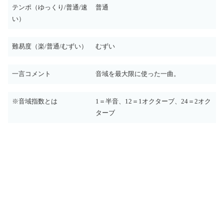
テンポ（ゆっくり/普通/速
普通
い）
難易度（楽/普通/むずい）
むずい
一言コメント
音域を最大限に使った一曲。
※音域指数とは
1＝半音、12＝1オクターブ、24＝2オク
ターブ