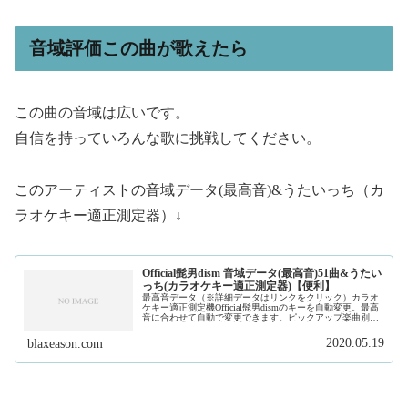
音域評価この曲が歌えたら
この曲の音域は広いです。
自信を持っていろんな歌に挑戦してください。
このアーティストの音域データ(最高音)&うたいっち（カ
ラオケキー適正測定器）↓
Official髭男dism 音域データ(最高音)51曲&うたい
っち(カラオケキー適正測定器)【便利】
最高音データ（※詳細データはリンクをクリック）カラオ
ケキー適正測定機Official髭男dismのキーを自動変更。最高
音に合わせて自動で変更できます。ピックアップ楽曲別音
域データ解説
2020.05.19
blaxeason.com