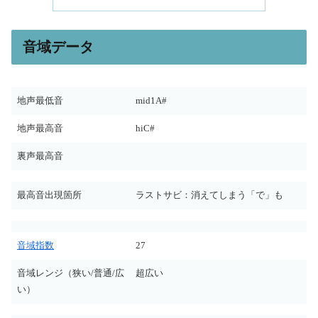
音域データ
地声最低音
mid1A#
地声最高音
hiC#
裏声最高音
最高音出現箇所
ラストサビ：消えてしまう「で」も
音域指数
27
音域レンジ（狭い/普通/広
超広い
い）