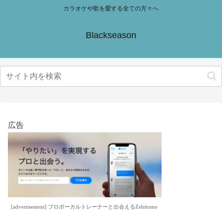
カラオケや歌を愛する全ての方々へ
Blackseason
広告
[advertisement] プロボーカルトレーナーと出会えるZehitomo