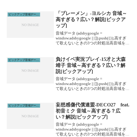
「ブレーメン」-ヨルシカ 音域～
ピックアップ音域データ解説
高すぎる？広い？解説[ピックア
ップ]
音域データ (adsbygoogle =
window.adsbygoogle || []).push({});高すぎ
て歌えないときの3つの対処法高音域を広
げる高音域を広げるためには沢山のトレ
ーニングがあります。ボイトレやスクー
ルに通うこと...
負けイベ実況プレイ-15才と大森
ピックアップ音域データ解説
靖子 音域～高すぎる？広い？解
説[ピックアップ]
音域データ (adsbygoogle =
window.adsbygoogle || []).push({});高すぎ
て歌えないときの3つの対処法高音域を広
げる高音域を広げるためには沢山のトレ
ーニングがあります。ボイトレやスクー
ルに通うこと...
妄想感傷代償連盟-DECO27 feat.
ピックアップ音域データ解説
初音ミク 音域～高すぎる？広
い？解説[ピックアップ]
音域データ (adsbygoogle =
window.adsbygoogle || []).push({});高すぎ
て歌えないときの3つの対処法高音域を広