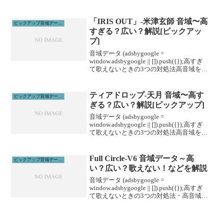
げる高音域を広げるためには沢山のトレ
ーニングがあります。ボイトレやスクー
ルに通うこと...
「IRIS OUT」-米津玄師 音域〜高
ピックアップ音域データ解説
すぎる？広い？解説[ピックアッ
プ]
音域データ (adsbygoogle =
window.adsbygoogle || []).push({});高すぎ
て歌えないときの3つの対処法高音域を広
げる高音域を広げるためには沢山のトレ
ーニングがあります。ボイトレやスクー
ルに通うこと...
ティアドロップ-天月 音域〜高す
ピックアップ音域データ解説
ぎる？広い？解説[ピックアップ]
音域データ (adsbygoogle =
window.adsbygoogle || []).push({});高すぎ
て歌えないときの3つの対処法高音域を広
げる高音域を広げるためには沢山のトレ
ーニングがあります。ボイトレやスクー
ルに通うこと...
Full Circle-V6 音域データ～高
ピックアップ音域データ解説
い？広い？歌えない！などを解説
音域データ (adsbygoogle =
window.adsbygoogle || []).push({});高すぎ
て歌えないときの3つの対処法・高音域を
広げる即効性のある方法を紹介します。
1、下を向いて歌う2、頭から声を出すイ
メージ3、...