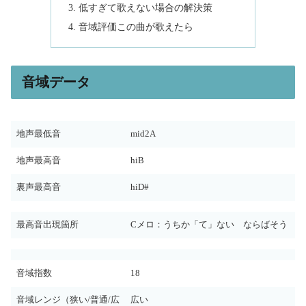
低すぎて歌えない場合の解決策
音域評価この曲が歌えたら
音域データ
地声最低音
mid2A
地声最高音
hiB
裏声最高音
hiD#
最高音出現箇所
Cメロ：うちか「て」ない ならばそう
音域指数
18
音域レンジ（狭い/普通/広
広い