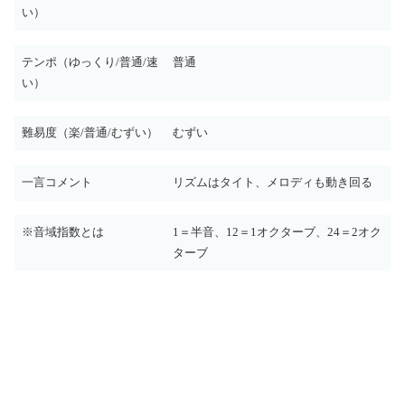
い）
テンポ（ゆっくり/普通/速
普通
い）
難易度（楽/普通/むずい）
むずい
一言コメント
リズムはタイト、メロディも動き回る
※音域指数とは
1＝半音、12＝1オクターブ、24＝2オク
ターブ