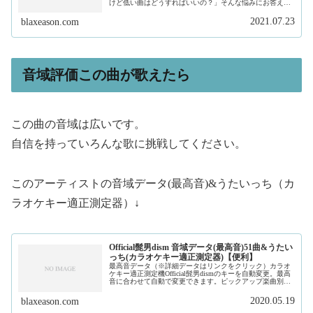
けど低い曲はどうすればいいの？」そんな悩みにお答えし
ます。私は、現在フリーランスで作曲家、プロデュースを
しています。そして、このサイトで...
2021.07.23
blaxeason.com
音域評価この曲が歌えたら
この曲の音域は広いです。
自信を持っていろんな歌に挑戦してください。
このアーティストの音域データ(最高音)&うたいっち（カ
ラオケキー適正測定器）↓
Official髭男dism 音域データ(最高音)51曲&うたい
っち(カラオケキー適正測定器)【便利】
最高音データ（※詳細データはリンクをクリック）カラオ
ケキー適正測定機Official髭男dismのキーを自動変更。最高
音に合わせて自動で変更できます。ピックアップ楽曲別音
域データ解説
2020.05.19
blaxeason.com