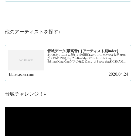
他のアーティストを探す↓
音域データ(最高音)［アーティスト別index］
あAdoあいみょん新しい地図嵐EveA.B.C-ZOfficial髭男dism
かKAT-TUN関ジャニ∞Kis-My-Ft2Kinki KidsKing
&PrinceKing Gnuゲスの極み乙女。さSaucy dogSHISHAMO
ジャ...
2020.04.24
blaxeason.com
音域チャレンジ！⇩