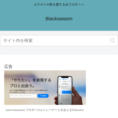
カラオケや歌を愛する全ての方々へ
Blackseason
広告
[advertisement] プロボーカルトレーナーと出会えるZehitomo