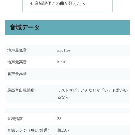
音域評価この曲が歌えたら
音域データ
地声最低音
mid1G#
地声最高音
hihiC
裏声最高音
最高音出現箇所
ラストサビ：どんなせか「い」も君がい
るなら
音域指数
28
音域レンジ（狭い/普通/
超広い