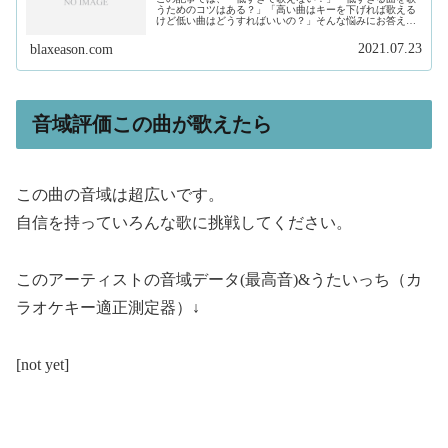
うためのコツはある？」「高い曲はキーを下げれば歌える
けど低い曲はどうすればいいの？」そんな悩みにお答えし
ます。私は、現在フリーランスで作曲家、プロデュースを
しています。そして、このサイトで...
2021.07.23
blaxeason.com
音域評価この曲が歌えたら
この曲の音域は超広いです。
自信を持っていろんな歌に挑戦してください。
このアーティストの音域データ(最高音)&うたいっち（カ
ラオケキー適正測定器）↓
[not yet]