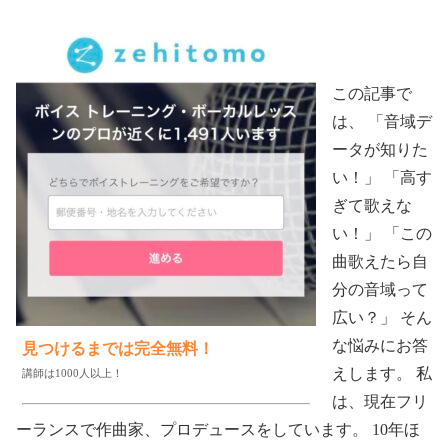
この記事で
は、 「音域デ
ータが知りた
い！」 「高す
ぎて歌えな
い！」 「この
曲歌えたら自
分の音域って
広い？」 そん
な悩みにお答
見つけるまでは完全無料！
えします。 私
講師は1000人以上！
は、現在フリ
ーランスで作曲家、プロデュースをしています。 10年ほ