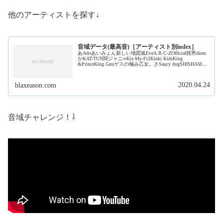
他のアーティストを探す↓
音域データ(最高音)［アーティスト別index］
あAdoあいみょん新しい地図嵐EveA.B.C-ZOfficial髭男dism
かKAT-TUN関ジャニ∞Kis-My-Ft2Kinki KidsKing
&PrinceKing Gnuゲスの極み乙女。さSaucy dogSHISHAMO
ジャ...
2020.04.24
blaxeason.com
音域チャレンジ！⇩