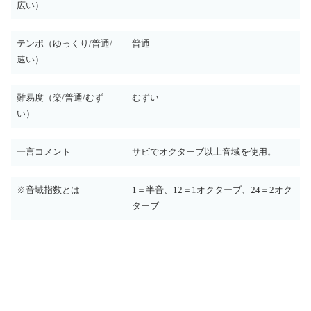
広い）
テンポ（ゆっくり/普通/
普通
速い）
難易度（楽/普通/むず
むずい
い）
一言コメント
サビでオクターブ以上音域を使用。
※音域指数とは
1＝半音、12＝1オクターブ、24＝2オク
ターブ