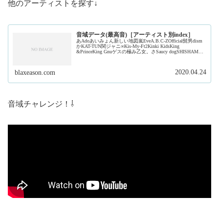
他のアーティストを探す↓
音域データ(最高音)［アーティスト別index］
あAdoあいみょん新しい地図嵐EveA.B.C-ZOfficial髭男dism
かKAT-TUN関ジャニ∞Kis-My-Ft2Kinki KidsKing
&PrinceKing Gnuゲスの極み乙女。さSaucy dogSHISHAMO
ジャ...
2020.04.24
blaxeason.com
音域チャレンジ！⇩