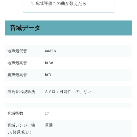
音域評価この曲が歌えたら
音域データ
地声最低音
mid2A
地声最高音
hiA#
裏声最高音
hiD
最高音出現箇所
Aメロ：可能性「の」ない
音域指数
17
音域レンジ（狭
普通
い/普通/広い）