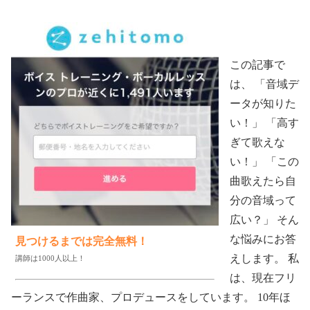
この記事で
は、 「音域デ
ータが知りた
い！」 「高す
ぎて歌えな
い！」 「この
曲歌えたら自
分の音域って
広い？」 そん
な悩みにお答
見つけるまでは完全無料！
えします。 私
講師は1000人以上！
は、現在フリ
ーランスで作曲家、プロデュースをしています。 10年ほ