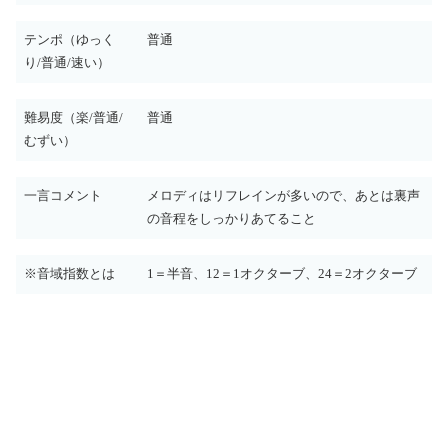
テンポ（ゆっく
普通
り/普通/速い）
難易度（楽/普通/
普通
むずい）
一言コメント
メロディはリフレインが多いので、あとは裏声
の音程をしっかりあてること
※音域指数とは
1＝半音、12＝1オクターブ、24＝2オクターブ