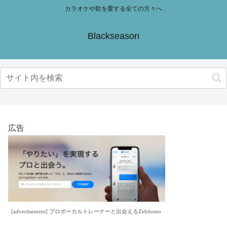
カラオケや歌を愛する全ての方々へ
Blackseason
広告
[advertisement] プロボーカルトレーナーと出会えるZehitomo