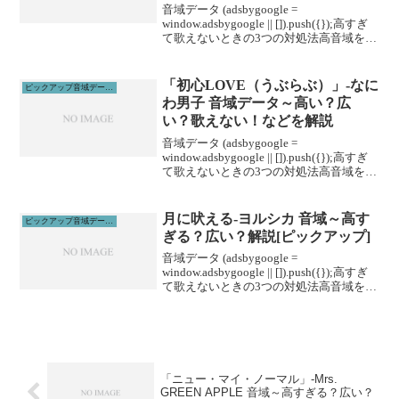
音域データ (adsbygoogle =
window.adsbygoogle || []).push({});高すぎ
て歌えないときの3つの対処法高音域を広
げる高音域を広げるためには沢山のトレ
ーニングがあります。ボイトレやスクー
ルに通うこと...
「初心LOVE（うぶらぶ）」-なに
ピックアップ音域データ解説
わ男子 音域データ～高い？広
い？歌えない！などを解説
音域データ (adsbygoogle =
window.adsbygoogle || []).push({});高すぎ
て歌えないときの3つの対処法高音域を広
げる高音域を広げるためには沢山のトレ
ーニングがあります。ボイトレやスクー
ルに通うこと...
月に吠える-ヨルシカ 音域～高す
ピックアップ音域データ解説
ぎる？広い？解説[ピックアップ]
音域データ (adsbygoogle =
window.adsbygoogle || []).push({});高すぎ
て歌えないときの3つの対処法高音域を広
げる高音域を広げるためには沢山のトレ
ーニングがあります。ボイトレやスクー
ルに通うこと...
「ニュー・マイ・ノーマル」-Mrs.
GREEN APPLE 音域～高すぎる？広い？