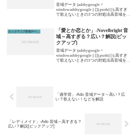
音域データ (adsbygoogle =
window.adsbygoogle || []).push({});高すぎ
て歌えないときの3つの対処法高音域を広
げる高音域を広げるためには沢山のトレ
ーニングがあります。ボイトレやスクー
ルに通うこと...
「愛とか恋とか」-Novelbright 音
ピックアップ音域データ解説
域～高すぎる？広い？解説[ピッ
クアップ]
音域データ (adsbygoogle =
window.adsbygoogle || []).push({});高すぎ
て歌えないときの3つの対処法高音域を広
げる高音域を広げるためには沢山のトレ
ーニングがあります。ボイトレやスクー
ルに通うこと...
「過学習」-Ado 音域データ～高い？広
い？歌えない！などを解説
「レディメイド」-Ado 音域～高すぎる？
広い？解説[ピックアップ]