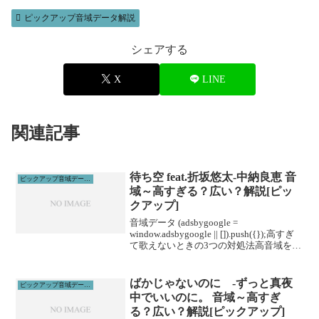
ピックアップ音域データ解説
シェアする
X
LINE
関連記事
待ち空 feat.折坂悠太-中納良恵 音
ピックアップ音域データ解説
域～高すぎる？広い？解説[ピッ
クアップ]
音域データ (adsbygoogle =
window.adsbygoogle || []).push({});高すぎ
て歌えないときの3つの対処法高音域を広
げる高音域を広げるためには沢山のトレ
ーニングがあります。ボイトレやスクー
ルに通うこと...
ばかじゃないのに -ずっと真夜
ピックアップ音域データ解説
中でいいのに。 音域～高すぎ
る？広い？解説[ピックアップ]