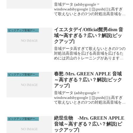
音域データ (adsbygoogle =
window.adsbygoogle || []).push({});高すぎ
て歌えないときの3つの対処法高音域を広
げる高音域を広げるためには沢山のトレ
ーニングがあります。ボイトレやスクー
ルに通うこと...
イエスタデイ/Official髭男dism 音
ピックアップ音域データ解説
域〜高すぎる？広い？解説[ピッ
クアップ]
音域データ高すぎて歌えないときの3つの
対処法高音域を広げる高音域を広げるた
めには沢山のトレーニングがあります。
その中でも、即効性のあるものを紹介し
ます。1、下を向いて歌う実は高音は上を
向くよりも下を向いて歌った方が出やす
春愁 /Mrs. GREEN APPLE 音域
ピックアップ音域データ解説
いです。マイクと首の...
～高すぎる？広い？解説[ピック
アップ]
音域データ (adsbygoogle =
window.adsbygoogle || []).push({});高すぎ
て歌えないときの3つの対処法高音域を広
げる高音域を広げるためには沢山のトレ
ーニングがあります。ボイトレやスクー
ルに通うこと...
絶世生物 -Mrs. GREEN APPLE
ピックアップ音域データ解説
音域～高すぎる？広い？解説[ピ
ックアップ]