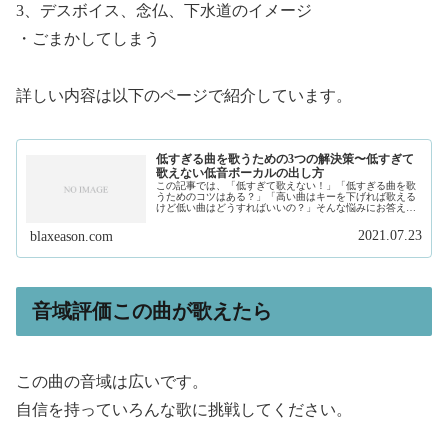
3、デスボイス、念仏、下水道のイメージ
・ごまかしてしまう
詳しい内容は以下のページで紹介しています。
低すぎる曲を歌うための3つの解決策〜低すぎて
歌えない低音ボーカルの出し方
この記事では、「低すぎて歌えない！」「低すぎる曲を歌
うためのコツはある？」「高い曲はキーを下げれば歌える
けど低い曲はどうすればいいの？」そんな悩みにお答えし
ます。私は、現在フリーランスで作曲家、プロデュースを
しています。そして、このサイトで...
2021.07.23
blaxeason.com
音域評価この曲が歌えたら
この曲の音域は広いです。
自信を持っていろんな歌に挑戦してください。