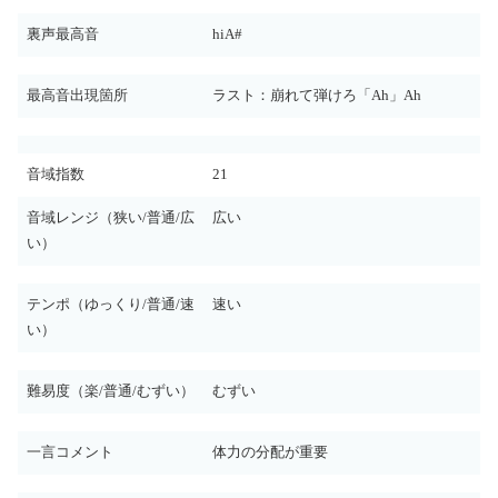
裏声最高音
hiA#
最高音出現箇所
ラスト：崩れて弾けろ「Ah」Ah
音域指数
21
音域レンジ（狭い/普通/広
広い
い）
テンポ（ゆっくり/普通/速
速い
い）
難易度（楽/普通/むずい）
むずい
一言コメント
体力の分配が重要