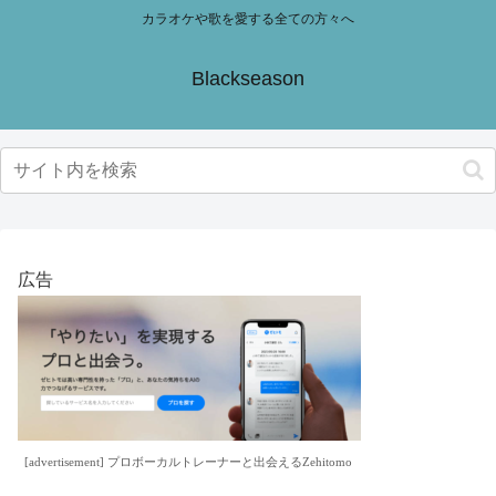
カラオケや歌を愛する全ての方々へ
Blackseason
広告
[advertisement] プロボーカルトレーナーと出会えるZehitomo