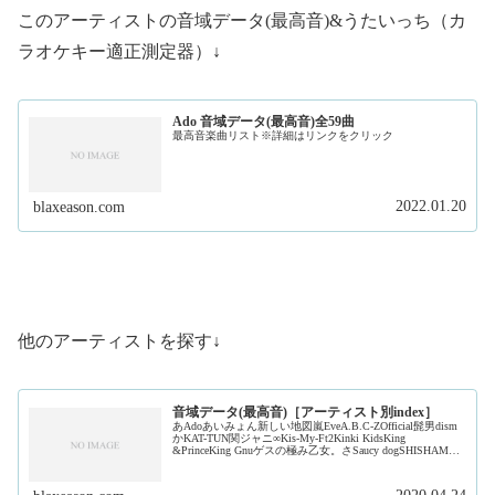
このアーティストの音域データ(最高音)&うたいっち（カ
ラオケキー適正測定器）↓
Ado 音域データ(最高音)全59曲
最高音楽曲リスト※詳細はリンクをクリック
2022.01.20
blaxeason.com
他のアーティストを探す↓
音域データ(最高音)［アーティスト別index］
あAdoあいみょん新しい地図嵐EveA.B.C-ZOfficial髭男dism
かKAT-TUN関ジャニ∞Kis-My-Ft2Kinki KidsKing
&PrinceKing Gnuゲスの極み乙女。さSaucy dogSHISHAMO
ジャ...