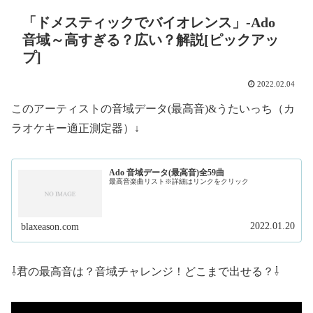
「ドメスティックでバイオレンス」-Ado
音域～高すぎる？広い？解説[ピックアッ
プ]
2022.02.04
このアーティストの音域データ(最高音)&うたいっち（カ
ラオケキー適正測定器）↓
Ado 音域データ(最高音)全59曲
最高音楽曲リスト※詳細はリンクをクリック
2022.01.20
blaxeason.com
⇩君の最高音は？音域チャレンジ！どこまで出せる？⇩