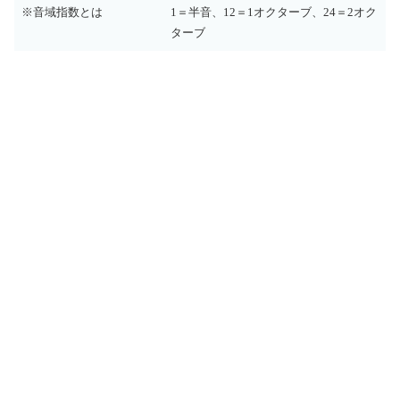
※音域指数とは
1＝半音、12＝1オクターブ、24＝2オク
ターブ