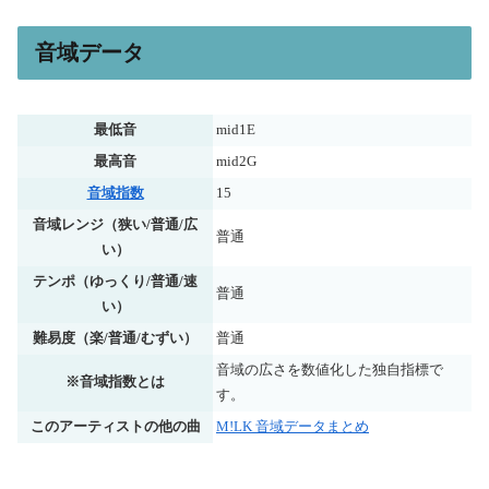
音域データ
最低音
mid1E
最高音
mid2G
音域指数
15
音域レンジ（狭い/普通/広
普通
い）
テンポ（ゆっくり/普通/速
普通
い）
難易度（楽/普通/むずい）
普通
音域の広さを数値化した独自指標で
※音域指数とは
す。
このアーティストの他の曲
M!LK 音域データまとめ