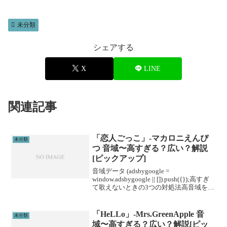
未分類
シェアする
X
LINE
関連記事
「恋人ごっこ」-マカロニえんぴ
未分類
つ 音域〜高すぎる？広い？解説
[ピックアップ]
音域データ (adsbygoogle =
window.adsbygoogle || []).push({});高すぎ
て歌えないときの3つの対処法高音域を広
げる高音域を広げるためには沢山のトレ
ーニングがあります。ボイトレやスクー
ルに通うこと...
「HeLLo」-Mrs.GreenApple 音
未分類
域〜高すぎる？広い？解説[ピッ