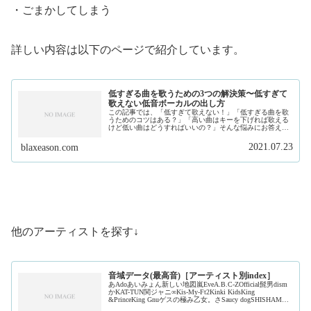
・ごまかしてしまう
詳しい内容は以下のページで紹介しています。
低すぎる曲を歌うための3つの解決策〜低すぎて
歌えない低音ボーカルの出し方
この記事では、「低すぎて歌えない！」「低すぎる曲を歌
うためのコツはある？」「高い曲はキーを下げれば歌える
けど低い曲はどうすればいいの？」そんな悩みにお答えし
ます。私は、現在フリーランスで作曲家、プロデュースを
しています。そして、このサイトで...
2021.07.23
blaxeason.com
他のアーティストを探す↓
音域データ(最高音)［アーティスト別index］
あAdoあいみょん新しい地図嵐EveA.B.C-ZOfficial髭男dism
かKAT-TUN関ジャニ∞Kis-My-Ft2Kinki KidsKing
&PrinceKing Gnuゲスの極み乙女。さSaucy dogSHISHAMO
ジャ...