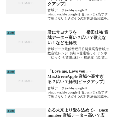
クアップ]
音域データ (adsbygoogle =
window.adsbygoogle || []).push({});高すぎ
て歌えないときの3つの対処法高音域を広
げる高音域を広げるためには沢山のトレ
ーニングがあります。ボイトレやスクー
ルに通うこと...
君にサヨナラを - 桑田佳祐 音
未分類
域データ～高い？広い？歌えな
い！などを解説
音域データ最低音近日公開最高音音域指
数音域レンジ（狭い/普通/広い）テンポ
（ゆっくり/普通/速い）難易度（楽/普通/
むずい）※音域指数とは音域の広さを数
値化した独自指標です。 (adsbygoogle =
window.adsbygoogl...
「Love me, Love you」-
未分類
Mrs.GreenApple 音域〜高すぎ
る？広い？解説[ピックアップ]
音域データ (adsbygoogle =
window.adsbygoogle || []).push({});高すぎ
て歌えないときの3つの対処法高音域を広
げる高音域を広げるためには沢山のトレ
ーニングがあります。ボイトレやスクー
ルに通うこと...
ある未来より愛を込めて- Back
未分類
number 音域データ～高い？広