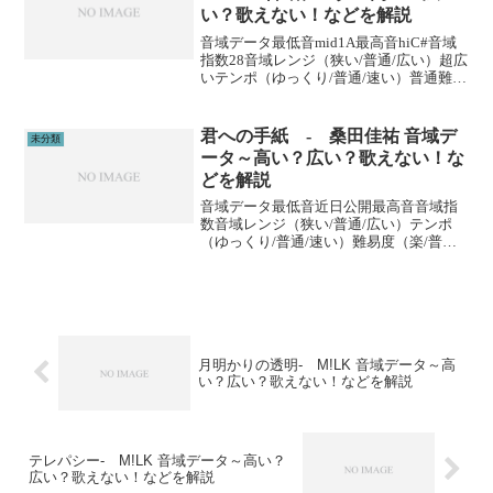
い？歌えない！などを解説
音域データ最低音mid1A最高音hiC#音域
指数28音域レンジ（狭い/普通/広い）超広
いテンポ（ゆっくり/普通/速い）普通難易
度（楽/普通/むずい）むずい※音域指数と
は音域の広さを数値化した独自指標で
す。 (adsbygoogle = wi...
君への手紙 - 桑田佳祐 音域デ
未分類
ータ～高い？広い？歌えない！な
どを解説
音域データ最低音近日公開最高音音域指
数音域レンジ（狭い/普通/広い）テンポ
（ゆっくり/普通/速い）難易度（楽/普通/
むずい）※音域指数とは音域の広さを数
値化した独自指標です。 (adsbygoogle =
window.adsbygoogl...
月明かりの透明- M!LK 音域データ～高
い？広い？歌えない！などを解説
テレパシー- M!LK 音域データ～高い？
広い？歌えない！などを解説