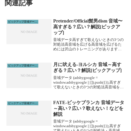
関連記事
Pretender/Official髭男dism 音域〜
ピックアップ音域データ解説
高すぎる？広い？解説[ピックア
ップ]
音域データ高すぎて歌えないときの3つの
対処法高音域を広げる高音域を広げるた
めには沢山のトレーニングがあります。
その中でも、即効性のあるものを紹介し
ます。1、下を向いて歌う実は高音は上を
向くよりも下を向いて歌った方が出やす
月に吠える-ヨルシカ 音域～高す
ピックアップ音域データ解説
いです。マイクと首の...
ぎる？広い？解説[ピックアップ]
音域データ (adsbygoogle =
window.adsbygoogle || []).push({});高すぎ
て歌えないときの3つの対処法高音域を広
げる高音域を広げるためには沢山のトレ
ーニングがあります。ボイトレやスクー
ルに通うこと...
FATE-ビッケブランカ 音域データ
ピックアップ音域データ解説
～高い？広い？歌えない！などを
解説
音域データ (adsbygoogle =
window.adsbygoogle || []).push({});高すぎ
て歌えないときの3つの対処法・高音域を