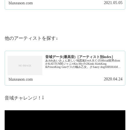
2021.05.05
blaxeason.com
他のアーティストを探す↓
音域データ(最高音)［アーティスト別index］
あAdoあいみょん新しい地図嵐EveA.B.C-ZOfficial髭男dism
かKAT-TUN関ジャニ∞Kis-My-Ft2Kinki KidsKing
&PrinceKing Gnuゲスの極み乙女。さSaucy dogSHISHAMO
ジャ...
2020.04.24
blaxeason.com
音域チャレンジ！⇩