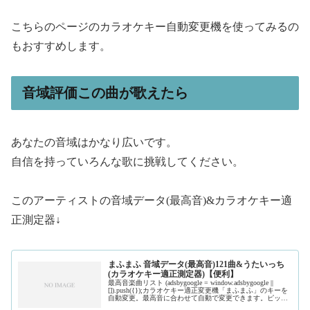
こちらのページのカラオケキー自動変更機を使ってみるの
もおすすめします。
音域評価この曲が歌えたら
あなたの音域はかなり広いです。
自信を持っていろんな歌に挑戦してください。
このアーティストの音域データ(最高音)&カラオケキー適
正測定器↓
まふまふ 音域データ(最高音)121曲&うたいっち
(カラオケキー適正測定器)【便利】
最高音楽曲リスト (adsbygoogle = window.adsbygoogle ||
[]).push({});カラオケキー適正変更機「まふまふ」のキーを
自動変更。最高音に合わせて自動で変更できます。ピック
アップ楽曲別音域データ解説