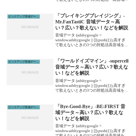
広げる即効性のある方法を紹介します。
1、下を向いて歌う2、頭から声を出すイ
メージ3、...
「ブレイキングブレイジング」-
ピックアップ音域データ解説
Mr.FanTastiC 音域データ～高
い？広い？歌えない！などを解説
音域データ (adsbygoogle =
window.adsbygoogle || []).push({});高すぎ
て歌えないときの3つの対処法高音域を広
げる高音域を広げるためには沢山のトレ
ーニングがあります。ボイトレやスクー
ルに通うこと...
「ワールドイズマイン」-supercell
ピックアップ音域データ解説
音域データ～高い？広い？歌えな
い！などを解説
音域データ (adsbygoogle =
window.adsbygoogle || []).push({});高すぎ
て歌えないときの3つの対処法高音域を広
げる高音域を広げるためには沢山のトレ
ーニングがあります。ボイトレやスクー
ルに通うこと...
「Bye-Good-Bye」-BE:FIRST 音
ピックアップ音域データ解説
域データ～高い？広い？歌えな
い！などを解説
音域データ (adsbygoogle =
window.adsbygoogle || []).push({});高すぎ
て歌えないときの3つの対処法高音域を広