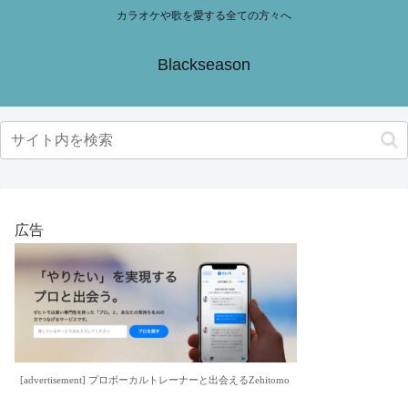
カラオケや歌を愛する全ての方々へ
Blackseason
広告
[advertisement] プロボーカルトレーナーと出会えるZehitomo