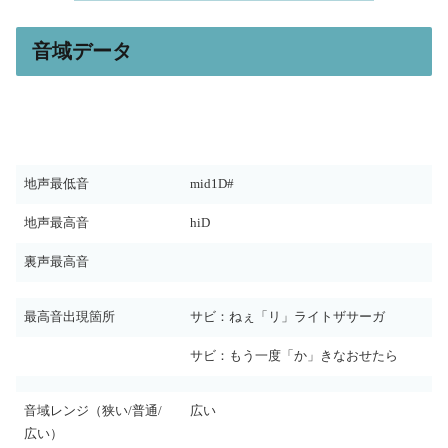
音域データ
地声最低音
mid1D#
地声最高音
hiD
裏声最高音
最高音出現箇所
サビ：ねぇ「リ」ライトザサーガ
サビ：もう一度「か」きなおせたら
音域レンジ（狭い/普通/
広い
広い）