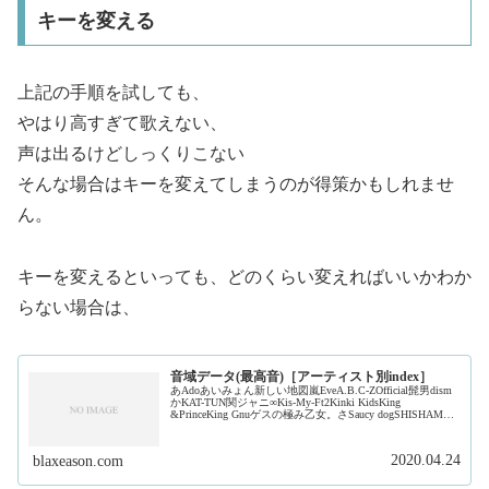
キーを変える
上記の手順を試しても、
やはり高すぎて歌えない、
声は出るけどしっくりこない
そんな場合はキーを変えてしまうのが得策かもしれませ
ん。
キーを変えるといっても、どのくらい変えればいいかわか
らない場合は、
音域データ(最高音)［アーティスト別index］
あAdoあいみょん新しい地図嵐EveA.B.C-ZOfficial髭男dism
かKAT-TUN関ジャニ∞Kis-My-Ft2Kinki KidsKing
&PrinceKing Gnuゲスの極み乙女。さSaucy dogSHISHAMO
ジャ...
2020.04.24
blaxeason.com