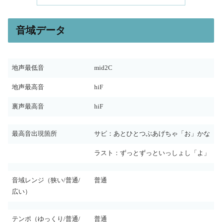
音域データ
地声最低音
mid2C
地声最高音
hiF
裏声最高音
hiF
最高音出現箇所
サビ：あとひとつぶあげちゃ「お」かな
ラスト：ずっとずっといっしょし「よ」
音域レンジ（狭い/普通/
普通
広い）
テンポ（ゆっくり/普通/
普通