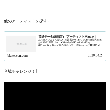
他のアーティストを探す↓
音域データ(最高音)［アーティスト別index］
あAdoあいみょん新しい地図嵐EveA.B.C-ZOfficial髭男dism
かKAT-TUN関ジャニ∞Kis-My-Ft2Kinki KidsKing
&PrinceKing Gnuゲスの極み乙女。さSaucy dogSHISHAMO
ジャ...
2020.04.24
blaxeason.com
音域チャレンジ！⇩