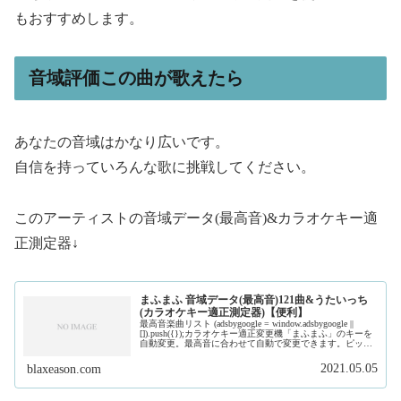
もおすすめします。
音域評価この曲が歌えたら
あなたの音域はかなり広いです。
自信を持っていろんな歌に挑戦してください。
このアーティストの音域データ(最高音)&カラオケキー適
正測定器↓
まふまふ 音域データ(最高音)121曲&うたいっち
(カラオケキー適正測定器)【便利】
最高音楽曲リスト (adsbygoogle = window.adsbygoogle ||
[]).push({});カラオケキー適正変更機「まふまふ」のキーを
自動変更。最高音に合わせて自動で変更できます。ピック
アップ楽曲別音域データ解説
2021.05.05
blaxeason.com