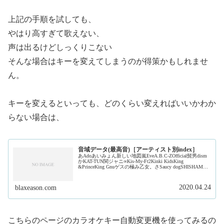
上記の手順を試しても、
やはり高すぎて歌えない、
声は出るけどしっくりこない
そんな場合はキーを変えてしまうのが得策かもしれませ
ん。
キーを変えるといっても、どのくらい変えればいいかわか
らない場合は、
音域データ(最高音)［アーティスト別index］
あAdoあいみょん新しい地図嵐EveA.B.C-ZOfficial髭男dism
かKAT-TUN関ジャニ∞Kis-My-Ft2Kinki KidsKing
&PrinceKing Gnuゲスの極み乙女。さSaucy dogSHISHAMO
ジャ...
2020.04.24
blaxeason.com
こちらのページのカラオケキー自動変更機を使ってみるの