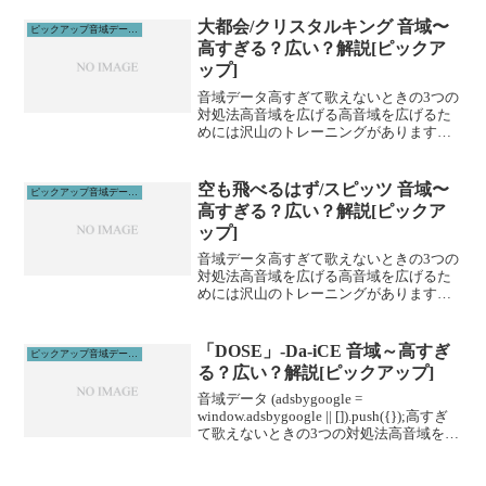
ーニングがあります。ボイトレやスクー
ルに通うこと...
大都会/クリスタルキング 音域〜
ピックアップ音域データ解説
高すぎる？広い？解説[ピックア
ップ]
音域データ高すぎて歌えないときの3つの
対処法高音域を広げる高音域を広げるた
めには沢山のトレーニングがあります。
その中でも、即効性のあるものを紹介し
ます。1、下を向いて歌う実は高音は上を
向くよりも下を向いて歌った方が出やす
空も飛べるはず/スピッツ 音域〜
ピックアップ音域データ解説
いです。マイクと首の...
高すぎる？広い？解説[ピックア
ップ]
音域データ高すぎて歌えないときの3つの
対処法高音域を広げる高音域を広げるた
めには沢山のトレーニングがあります。
その中でも、即効性のあるものを紹介し
ます。1、下を向いて歌う実は高音は上を
向くよりも下を向いて歌った方が出やす
「DOSE」-Da-iCE 音域～高すぎ
ピックアップ音域データ解説
いです。マイクと首の...
る？広い？解説[ピックアップ]
音域データ (adsbygoogle =
window.adsbygoogle || []).push({});高すぎ
て歌えないときの3つの対処法高音域を広
げる高音域を広げるためには沢山のトレ
ーニングがあります。ボイトレやスクー
ルに通うこと...