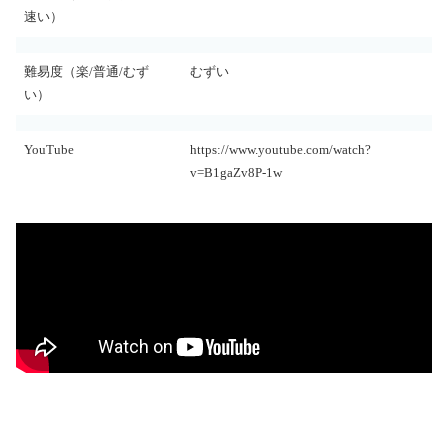
速い）
難易度（楽/普通/むず
むずい
い）
YouTube
https://www.youtube.com/watch?
v=B1gaZv8P-1w