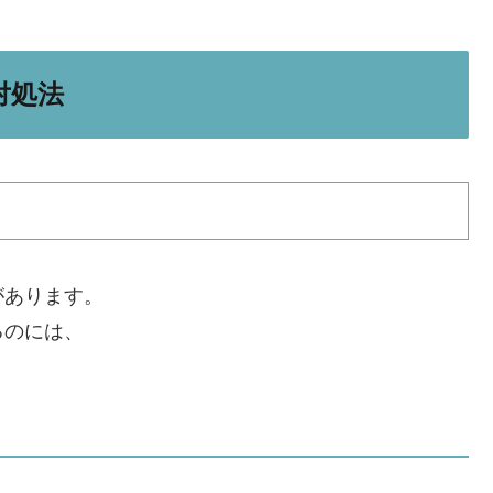
対処法
があります。
るのには、
。