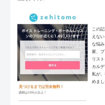
この記
えない
な悩み
家、プ
リスト
カルデ
私が、
めまし
見つけるまでは完全無料！
講師は1000人以上！