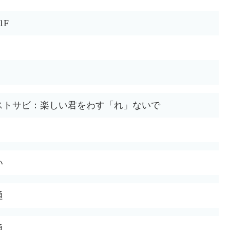
1F
ストサビ：楽しい君をわす「れ」ないで
い
通
通