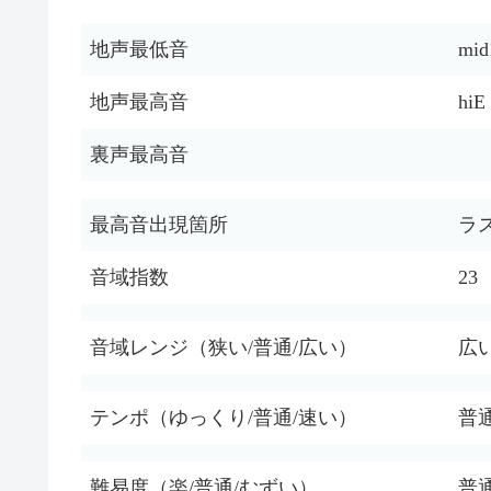
地声最低音
mid
地声最高音
hiE
裏声最高音
最高音出現箇所
ラ
音域指数
23
音域レンジ（狭い/普通/広い）
広
テンポ（ゆっくり/普通/速い）
普
難易度（楽/普通/むずい）
普